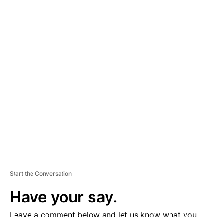
A
D
V
E
R
TI
S
E
M
E
N
T
Start the Conversation
Have your say.
Leave a comment below and let us know what you