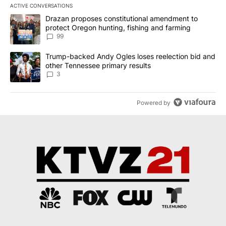
ACTIVE CONVERSATIONS
The following is a list of the most commented articles in the last 7
A trending article titled "Drazan proposes constitutional amendm
Drazan proposes constitutional amendment to
protect Oregon hunting, fishing and farming
99
A trending article titled "Trump-backed Andy Ogles loses reelect
Trump-backed Andy Ogles loses reelection bid and
other Tennessee primary results
3
Powered by