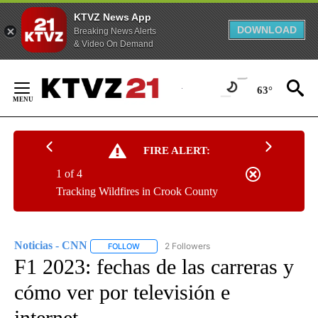
KTVZ News App
DOWNLOAD
Breaking News Alerts
& Video On Demand
Skip
to
63°
Content
FIRE ALERT:
1 of 4
Tracking Wildfires in Crook County
Noticias - CNN
2 Followers
FOLLOW
FOLLOW "NOTICIAS - CNN" TO RECEIVE NOTIF
F1 2023: fechas de las carreras y
cómo ver por televisión e
internet