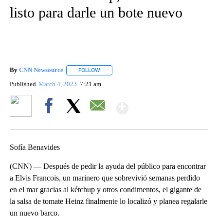
listo para darle un bote nuevo
By
CNN Newsource
FOLLOW
FOLLOW "" TO RECEIVE NOTIFICATIONS ABOU
Published
March 4, 2023
7:21 am
Show More
Facebook
X
Email
Sofía Benavides
(CNN) — Después de pedir la ayuda del público para encontrar
a Elvis Francois, un marinero que sobrevivió semanas perdido
en el mar gracias al kétchup y otros condimentos, el gigante de
la salsa de tomate Heinz finalmente lo localizó y planea regalarle
un nuevo barco.