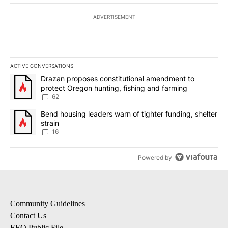
ADVERTISEMENT
ACTIVE CONVERSATIONS
The following is a list of the most commented articles in the last 7
A trending article titled "Drazan proposes constitutional amendm
Drazan proposes constitutional amendment to
protect Oregon hunting, fishing and farming
62
A trending article titled "Bend housing leaders warn of tighter fu
Bend housing leaders warn of tighter funding, shelter
strain
16
Powered by
Community Guidelines
Contact Us
EEO Public File