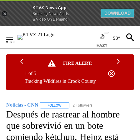
KTVZ News App
DOWNLOAD
Breaking News Alerts
& Video On Demand
Skip
to
53°
Content
FIRE ALERT:
1 of 5
Tracking Wildfires in Crook County
Noticias - CNN
2 Followers
FOLLOW
FOLLOW "NOTICIAS - CNN" TO RECEIVE NOTIF
Después de rastrear al hombre
que sobrevivió en un bote
comiendo kétchup, Heinz está