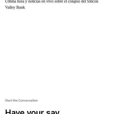
Última hora y noticias en vivo sobre el colapso del Silicon
Valley Bank
A
D
V
E
R
TI
S
E
M
E
N
T
Start the Conversation
Have your say.