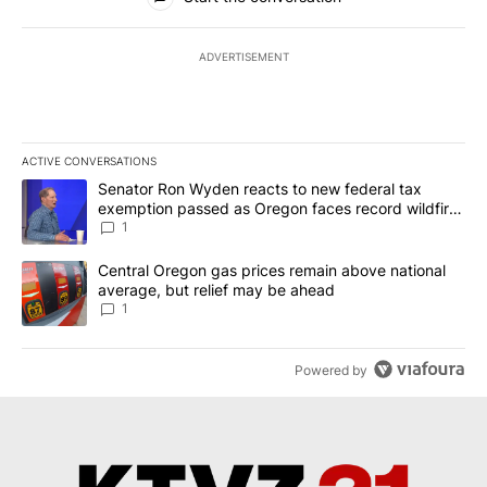
ADVERTISEMENT
ACTIVE CONVERSATIONS
The following is a list of the most commented articles in the last 7
A trending article titled "Senator Ron Wyden reacts to new fede
Senator Ron Wyden reacts to new federal tax
exemption passed as Oregon faces record wildfire
season
1
A trending article titled "Central Oregon gas prices remain abov
Central Oregon gas prices remain above national
average, but relief may be ahead
1
Powered by