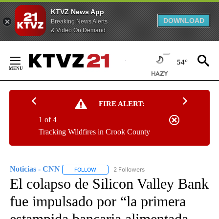
KTVZ News App
DOWNLOAD
Breaking News Alerts
& Video On Demand
Skip
to
54°
Content
FIRE ALERT:
1 of 4
Tracking Wildfires in Crook County
Noticias - CNN
2 Followers
FOLLOW
FOLLOW "NOTICIAS - CNN" TO RECEIVE NOTIF
El colapso de Silicon Valley Bank
fue impulsado por “la primera
estampida bancaria alimentada