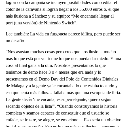
lograr con la campaña se incluyen posibilidades como editar el
color de la caravana si logran llegar a los 35.000 euros o, el que
más ilusiona a Sánchez y su equipo: “Me encantaría llegar al
port (una versión) de Nintendo Switch”.
Lee también: La vida en furgoneta parece idílica, pero puede ser
un desafío
“Nos asustan muchas cosas pero creo que nos ilusiona mucho
más lo que está por venir que lo que nos pueda dar miedo. Y una
cosa al final gana a la otra. Nosotros presentamos lo que
teníamos de demo hace 3 o 4 meses que era nada y lo
presentamos en el Demo Day del Polo de Contenidos Digitales
de Málaga y a la gente ya le encantaba lo que estaba tocando y
eso que tenía más fallos… fallaba más que una escopeta de feria.
La gente decía ‘me encanta, es superrelajante, quiero seguir
sacando objetos de la lista'”. “Cuando construyamos la historia
completa y seamos capaces de conseguir que el usuario se
enfade, se frustre, se alegre, se emocione… Eso sería un objetivo
brutal, nuestro sueño. Eso es lo que más nos ilusiona, conseguir