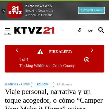
KTVZ News App
DOWNLOAD
Breaking News Alerts
& Video On Demand
Skip
to
59°
Content
FIRE ALERT:
1 of 4
Tracking Wildfires in Crook County
Noticias - CNN
2 Followers
FOLLOW
FOLLOW "NOTICIAS - CNN" TO RECEIVE NOTIF
Viaje personal, narrativa y un
toque acogedor, o cómo “Camper
Van: Make it Home” quiere