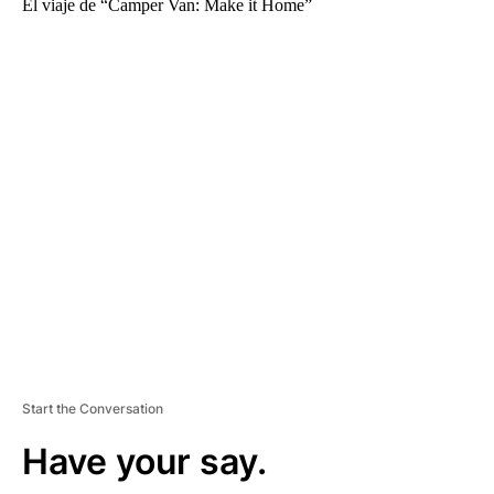
El viaje de “Camper Van: Make it Home”
A
D
V
E
R
TI
S
E
M
E
N
T
Start the Conversation
Have your say.