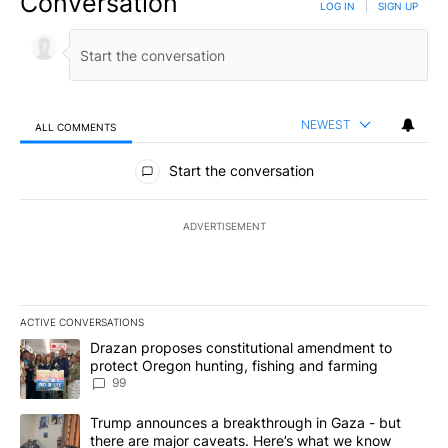
Conversation
LOG IN
|
SIGN UP
NEWEST
ALL COMMENTS
All Comments
Start the conversation
ADVERTISEMENT
ACTIVE CONVERSATIONS
The following is a list of the most commented articles in the last 7
A trending article titled "Drazan proposes constitutional amendm
Drazan proposes constitutional amendment to
protect Oregon hunting, fishing and farming
99
A trending article titled "Trump announces a breakthrough in Ga
Trump announces a breakthrough in Gaza - but
there are major caveats. Here’s what we know