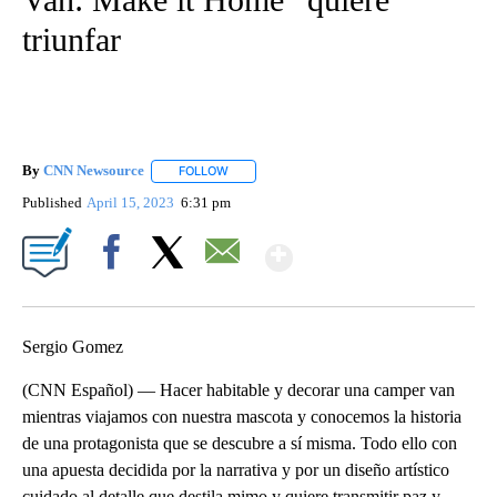
triunfar
By
CNN Newsource
FOLLOW
FOLLOW "" TO RECEIVE NOTIFICATIONS ABOU
Published
April 15, 2023
6:31 pm
Show More
Facebook
X
Email
Sergio Gomez
(CNN Español) — Hacer habitable y decorar una camper van
mientras viajamos con nuestra mascota y conocemos la historia
de una protagonista que se descubre a sí misma. Todo ello con
una apuesta decidida por la narrativa y por un diseño artístico
cuidado al detalle que destila mimo y quiere transmitir paz y