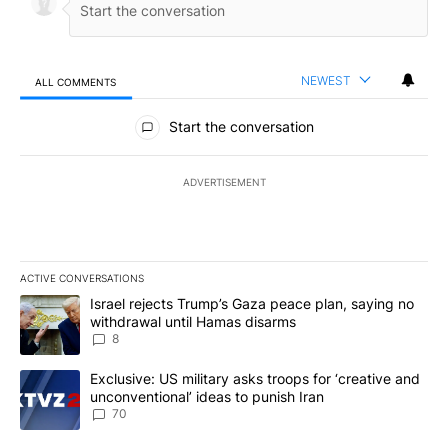
NEWEST
ALL COMMENTS
All Comments
Start the conversation
ADVERTISEMENT
ACTIVE CONVERSATIONS
The following is a list of the most commented articles in the last 7
A trending article titled "Israel rejects Trump’s Gaza peace plan
Israel rejects Trump’s Gaza peace plan, saying no
withdrawal until Hamas disarms
8
A trending article titled "Exclusive: US military asks troops for ‘
Exclusive: US military asks troops for ‘creative and
unconventional’ ideas to punish Iran
70