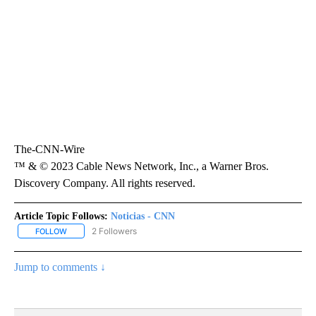
The-CNN-Wire
™ & © 2023 Cable News Network, Inc., a Warner Bros.
Discovery Company. All rights reserved.
Article Topic Follows:
Noticias - CNN
2 Followers
FOLLOW
FOLLOW "NOTICIAS - CNN" TO RECEIVE NOTIFICATIONS ABOUT NE
Jump to comments ↓