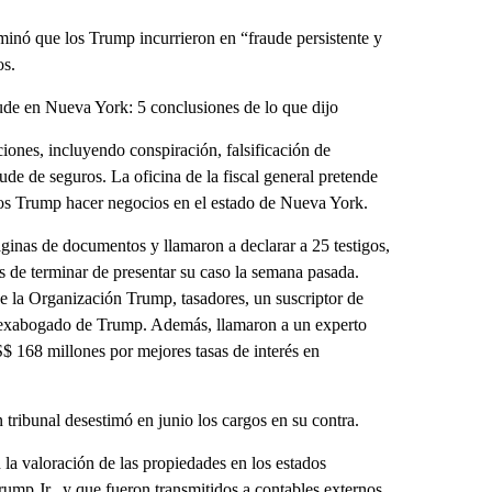
minó que los Trump incurrieron en “fraude persistente y
os.
aude en Nueva York: 5 conclusiones de lo que dijo
ciones, incluyendo conspiración, falsificación de
aude de seguros. La oficina de la fiscal general pretende
a los Trump hacer negocios en el estado de Nueva York.
páginas de documentos y llamaron a declarar a 25 testigos,
s de terminar de presentar su caso la semana pasada.
e la Organización Trump, tasadores, un suscriptor de
, exabogado de Trump. Además, llamaron a un experto
 168 millones por mejores tasas de interés en
tribunal desestimó en junio los cargos en su contra.
la valoración de las propiedades en los estados
mp Jr., y que fueron transmitidos a contables externos,