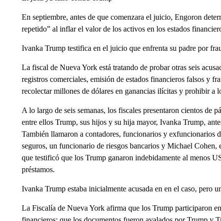
En septiembre, antes de que comenzara el juicio, Engoron deter
repetido” al inflar el valor de los activos en los estados financier
Ivanka Trump testifica en el juicio que enfrenta su padre por fr
La fiscal de Nueva York está tratando de probar otras seis acusa
registros comerciales, emisión de estados financieros falsos y fr
recolectar millones de dólares en ganancias ilícitas y prohibir 
A lo largo de seis semanas, los fiscales presentaron cientos de 
entre ellos Trump, sus hijos y su hija mayor, Ivanka Trump, ante
También llamaron a contadores, funcionarios y exfuncionarios d
seguros, un funcionario de riesgos bancarios y Michael Cohen
que testificó que los Trump ganaron indebidamente al menos US$
préstamos.
Ivanka Trump estaba inicialmente acusada en en el caso, pero un 
La Fiscalía de Nueva York afirma que los Trump participaron en 
financieros; que los documentos fueron avalados por Trump y Tru