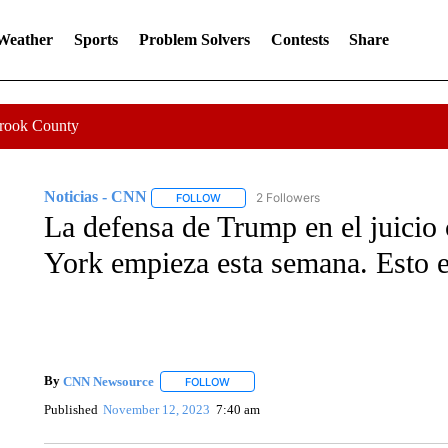
 Weather
Sports
Problem Solvers
Contests
Share
Crook County
Noticias - CNN
2 Followers
FOLLOW
FOLLOW "NOTICIAS - CNN" TO RECEIVE N
La defensa de Trump en el juicio 
York empieza esta semana. Esto e
By
CNN Newsource
FOLLOW
FOLLOW "" TO RECEIVE NOTIFICATIONS 
Published
November 12, 2023
7:40 am