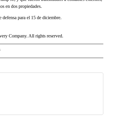
dos en dos propiedades.
 defensa para el 15 de diciembre.
ry Company. All rights reserved.
s
S - CNN" TO RECEIVE NOTIFICATIONS ABOUT NEW PAGES ON "NOTICIAS - CNN".