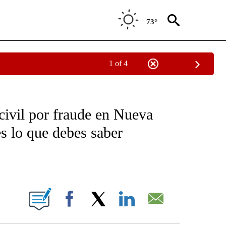
73°
1 of 4
OTIFICATIONS ABOUT NEW PAGES ON "NOTICIAS - CNN".
civil por fraude en Nueva
s lo que debes saber
ABOUT NEW PAGES ON "".
Facebook
X
LinkedIn
Email