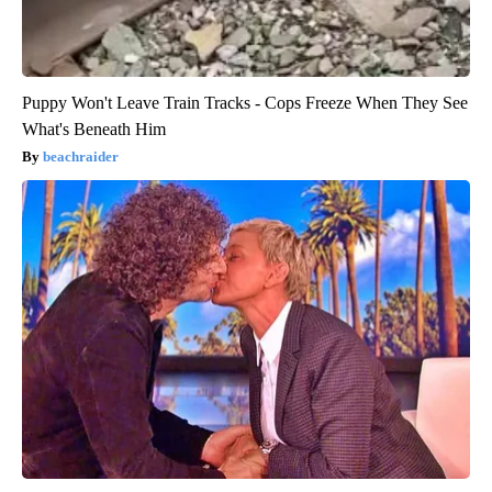
Puppy Won't Leave Train Tracks - Cops Freeze When They See
What's Beneath Him
beachraider