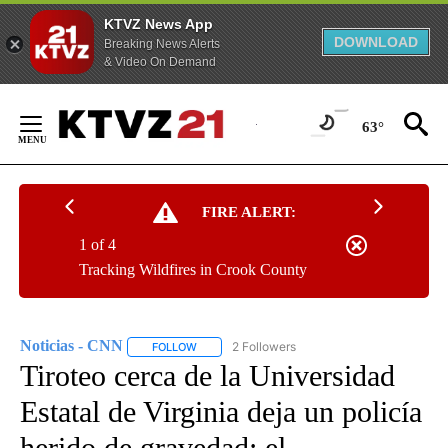
KTVZ News App
DOWNLOAD
Breaking News Alerts
& Video On Demand
Skip
to
63°
Content
FIRE ALERT:
1 of 4
Tracking Wildfires in Crook County
Noticias - CNN
2 Followers
FOLLOW
FOLLOW "NOTICIAS - CNN" TO RECEIVE NOTIF
Tiroteo cerca de la Universidad
Estatal de Virginia deja un policía
herido de gravedad: el