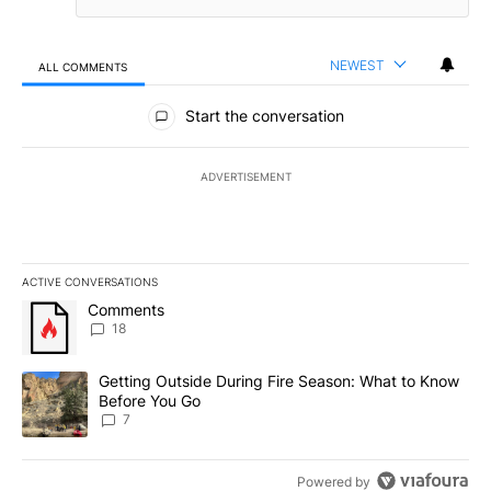
NEWEST
ALL COMMENTS
All Comments
Start the conversation
ADVERTISEMENT
ACTIVE CONVERSATIONS
The following is a list of the most commented articles in the last 7
A trending article titled "Comments" with 18 comments.
Comments
18
A trending article titled "Getting Outside During Fire Season: W
Getting Outside During Fire Season: What to Know
Before You Go
7
Powered by