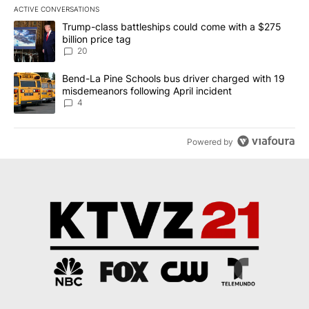
ACTIVE CONVERSATIONS
The following is a list of the most commented articles in the last 7
A trending article titled "Trump-class battleships could come wit
Trump-class battleships could come with a $275
billion price tag
20
A trending article titled "Bend-La Pine Schools bus driver charg
Bend-La Pine Schools bus driver charged with 19
misdemeanors following April incident
4
Powered by