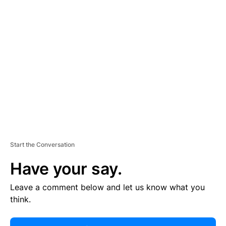
R
TI
S
E
M
E
N
T
Start the Conversation
Have your say.
Leave a comment below and let us know what you
think.