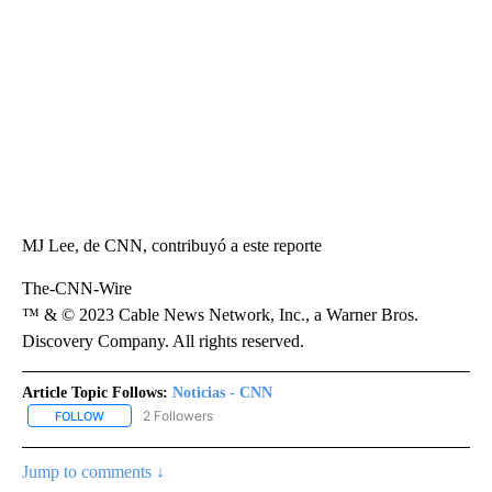
MJ Lee, de CNN, contribuyó a este reporte
The-CNN-Wire
™ & © 2023 Cable News Network, Inc., a Warner Bros.
Discovery Company. All rights reserved.
Article Topic Follows:
Noticias - CNN
2 Followers
FOLLOW
FOLLOW "NOTICIAS - CNN" TO RECEIVE NOTIFICATIONS ABOUT NE
Jump to comments ↓