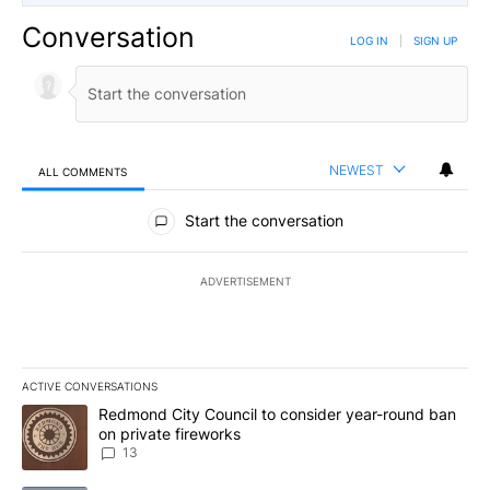
Conversation
LOG IN
|
SIGN UP
NEWEST
ALL COMMENTS
All Comments
Start the conversation
ADVERTISEMENT
ACTIVE CONVERSATIONS
The following is a list of the most commented articles in the last 7
A trending article titled "Redmond City Council to consider year
Redmond City Council to consider year-round ban
on private fireworks
13