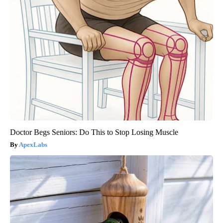
Doctor Begs Seniors: Do This to Stop Losing Muscle
ApexLabs