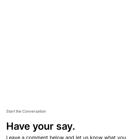
A
D
V
E
R
TI
S
E
M
E
N
T
Start the Conversation
Have your say.
Leave a comment below and let us know what you