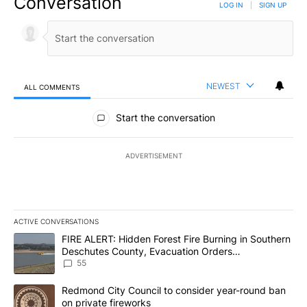
Conversation
LOG IN
|
SIGN UP
NEWEST
ALL COMMENTS
All Comments
Start the conversation
ADVERTISEMENT
ACTIVE CONVERSATIONS
The following is a list of the most commented articles in the last 7
A trending article titled "FIRE ALERT: Hidden Forest Fire Burni
FIRE ALERT: Hidden Forest Fire Burning in Southern
Deschutes County, Evacuation Orders
Implemented
55
A trending article titled "Redmond City Council to consider year
Redmond City Council to consider year-round ban
on private fireworks