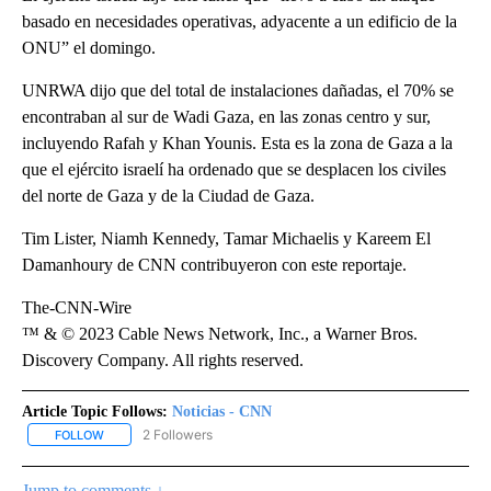
basado en necesidades operativas, adyacente a un edificio de la
ONU” el domingo.
UNRWA dijo que del total de instalaciones dañadas, el 70% se
encontraban al sur de Wadi Gaza, en las zonas centro y sur,
incluyendo Rafah y Khan Younis. Esta es la zona de Gaza a la
que el ejército israelí ha ordenado que se desplacen los civiles
del norte de Gaza y de la Ciudad de Gaza.
Tim Lister, Niamh Kennedy, Tamar Michaelis y Kareem El
Damanhoury de CNN contribuyeron con este reportaje.
The-CNN-Wire
™ & © 2023 Cable News Network, Inc., a Warner Bros.
Discovery Company. All rights reserved.
Article Topic Follows:
Noticias - CNN
2 Followers
FOLLOW
FOLLOW "NOTICIAS - CNN" TO RECEIVE NOTIFICATIONS ABOUT NE
Jump to comments ↓