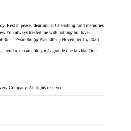
Roy. Rest in peace, dear uncle. Cherishing fond memories
ow. You always treated me with nothing but love,
OlO5F86 — Pvsindhu (@Pvsindhu1) November 15, 2023
 a ayudar, era amable y más grande que la vida. Que
ry Company. All rights reserved.
s
S - CNN" TO RECEIVE NOTIFICATIONS ABOUT NEW PAGES ON "NOTICIAS - CNN".