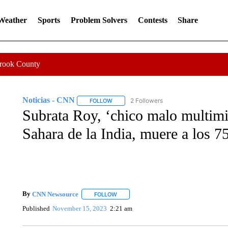
 Weather
Sports
Problem Solvers
Contests
Share
Crook County
Noticias - CNN
2 Followers
FOLLOW
FOLLOW "NOTICIAS - CNN" TO RECEIVE N
Subrata Roy, ‘chico malo multimil
Sahara de la India, muere a los 7
By
CNN Newsource
FOLLOW
FOLLOW "" TO RECEIVE NOTIFICATIONS 
Published
November 15, 2023
2:21 am