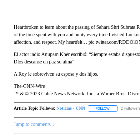
Heartbroken to learn about the passing of Sahara Shri Subrata 
of the time spent with you and aunty every time I visited Luckn
affection, and respect. My heartfelt… pic.twitter.com/RDD
El actor indio Anupam Kher escribió: “Siempre estaba dispuesto
Dios descanse en paz su alma”.
A Roy le sobreviven su esposa y dos hijos.
The-CNN-Wire
™ & © 2023 Cable News Network, Inc., a Warner Bros. Discove
Article Topic Follows:
Noticias - CNN
2 Follower
FOLLOW
FOLLOW "NOTICIA
Jump to comments ↓