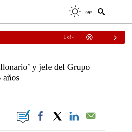
99°
1 of 4
OTIFICATIONS ABOUT NEW PAGES ON "NOTICIAS - CNN".
lonario’ y jefe del Grupo
5 años
ABOUT NEW PAGES ON "".
Facebook
X
LinkedIn
Email