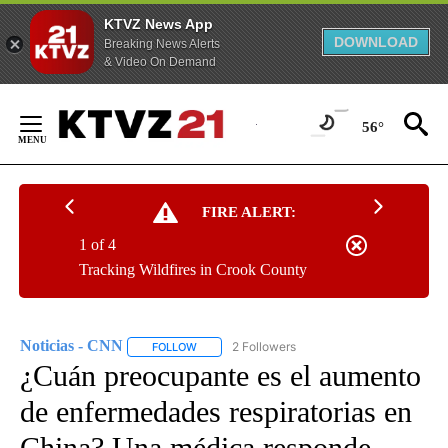
KTVZ News App
DOWNLOAD
Breaking News Alerts
& Video On Demand
Skip
to
56°
Content
FIRE ALERT:
1 of 4
Tracking Wildfires in Crook County
Noticias - CNN
2 Followers
FOLLOW
FOLLOW "NOTICIAS - CNN" TO RECEIVE NOTIF
¿Cuán preocupante es el aumento
de enfermedades respiratorias en
China? Una médica responde