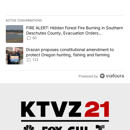
ACTIVE CONVERSATIONS
The following is a list of the most commented articles in the last 7
A trending article titled "FIRE ALERT: Hidden Forest Fire Burni
FIRE ALERT: Hidden Forest Fire Burning in Southern
Deschutes County, Evacuation Orders
Implemented
60
A trending article titled "Drazan proposes constitutional amendm
Drazan proposes constitutional amendment to
protect Oregon hunting, fishing and farming
122
Powered by