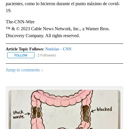
pacientes, como lo hicieron durante el punto máximo de covid-
19.
The-CNN-Wire
™ & © 2023 Cable News Network, Inc., a Warner Bros.
Discovery Company. All rights reserved.
Article Topic Follows:
Noticias - CNN
2 Followers
FOLLOW
FOLLOW "NOTICIAS - CNN" TO RECEIVE NOTIFICATIONS ABOUT NE
Jump to comments ↓