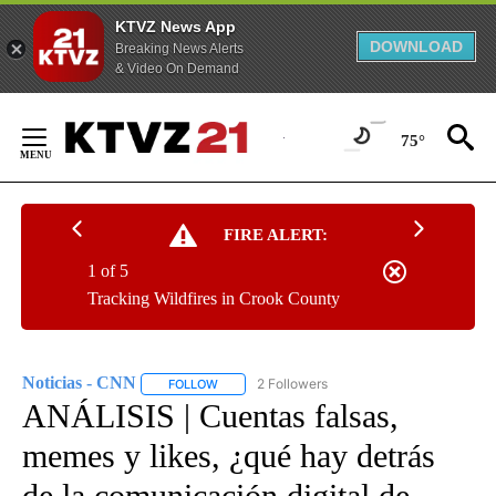
KTVZ News App
DOWNLOAD
Breaking News Alerts
& Video On Demand
Skip
to
75°
Content
FIRE ALERT:
1 of 5
Tracking Wildfires in Crook County
Noticias - CNN
2 Followers
FOLLOW
FOLLOW "NOTICIAS - CNN" TO RECEIVE NOTIF
ANÁLISIS | Cuentas falsas,
memes y likes, ¿qué hay detrás
de la comunicación digital de