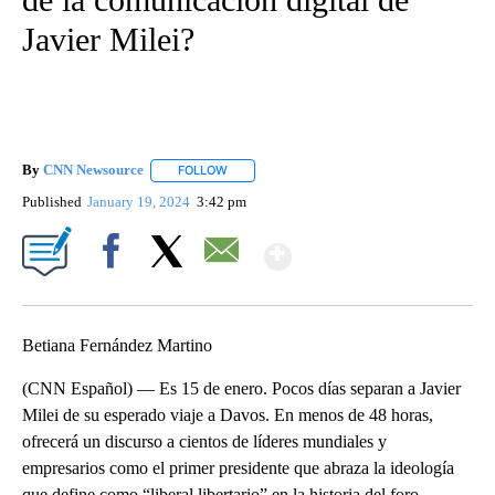
Javier Milei?
By
CNN Newsource
FOLLOW
FOLLOW "" TO RECEIVE NOTIFICATIONS ABOU
Published
January 19, 2024
3:42 pm
Show More
Facebook
X
Email
Betiana Fernández Martino
(CNN Español) — Es 15 de enero. Pocos días separan a Javier
Milei de su esperado viaje a Davos. En menos de 48 horas,
ofrecerá un discurso a cientos de líderes mundiales y
empresarios como el primer presidente que abraza la ideología
que define como “liberal libertario” en la historia del foro.