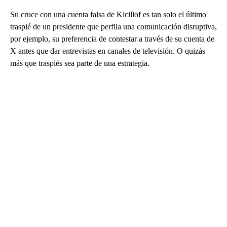
Su cruce con una cuenta falsa de Kicillof es tan solo el último
traspié de un presidente que perfila una comunicación disruptiva,
por ejemplo, su preferencia de contestar a través de su cuenta de
X antes que dar entrevistas en canales de televisión. O quizás
más que traspiés sea parte de una estrategia.
A
D
V
E
R
TI
S
E
M
E
N
T