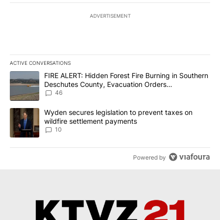
ADVERTISEMENT
ACTIVE CONVERSATIONS
The following is a list of the most commented articles in the last 7
A trending article titled "FIRE ALERT: Hidden Forest Fire Burni
FIRE ALERT: Hidden Forest Fire Burning in Southern
Deschutes County, Evacuation Orders
Implemented
46
A trending article titled "Wyden secures legislation to prevent t
Wyden secures legislation to prevent taxes on
wildfire settlement payments
10
Powered by