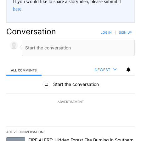
If you would like to share a story idea, please submit it
here
.
Conversation
LOG IN
|
SIGN UP
NEWEST
ALL COMMENTS
All Comments
Start the conversation
ADVERTISEMENT
ACTIVE CONVERSATIONS
The following is a list of the most commented articles in the last 7
A trending article titled "FIRE ALERT: Hidden Forest Fire Burni
FIRE ALERT: Hidden Forest Fire Burning in Southern