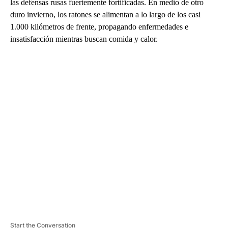
las defensas rusas fuertemente fortificadas. En medio de otro
duro invierno, los ratones se alimentan a lo largo de los casi
1.000 kilómetros de frente, propagando enfermedades e
insatisfacción mientras buscan comida y calor.
A
D
V
E
R
TI
S
E
M
E
N
T
Start the Conversation