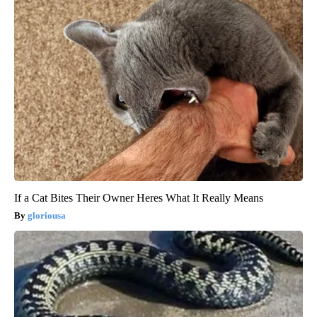
If a Cat Bites Their Owner Heres What It Really Means
gloriousa