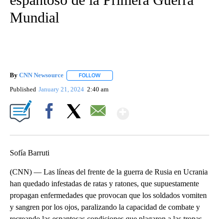
Mundial
By
CNN Newsource
FOLLOW
FOLLOW "" TO RECEIVE NOTIFICATIONS ABOU
Published
January 21, 2024
2:40 am
Show More
Facebook
X
Email
Sofía Barruti
(CNN) — Las líneas del frente de la guerra de Rusia en Ucrania
han quedado infestadas de ratas y ratones, que supuestamente
propagan enfermedades que provocan que los soldados vomiten
y sangren por los ojos, paralizando la capacidad de combate y
recreando las espantosas condiciones que plagaron a las tropas