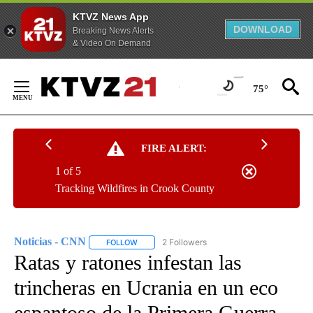
KTVZ News App
DOWNLOAD
Breaking News Alerts
& Video On Demand
Skip
to
75°
Content
FIRE ALERT:
1 of 5
Tracking Wildfires in Crook County
Noticias - CNN
2 Followers
FOLLOW
FOLLOW "NOTICIAS - CNN" TO RECEIVE NOTIF
Ratas y ratones infestan las
trincheras en Ucrania en un eco
espantoso de la Primera Guerra