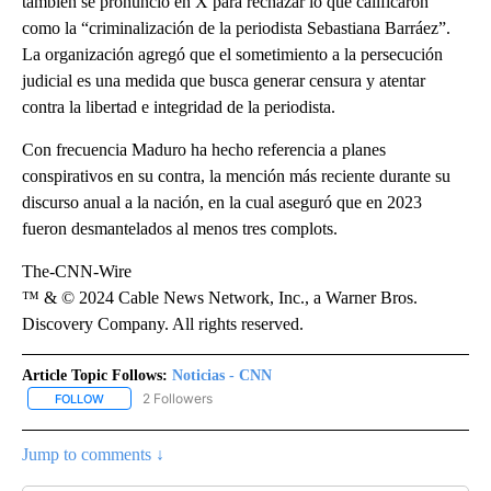
también se pronunció en X para rechazar lo que calificaron
como la “criminalización de la periodista Sebastiana Barráez”.
La organización agregó que el sometimiento a la persecución
judicial es una medida que busca generar censura y atentar
contra la libertad e integridad de la periodista.
Con frecuencia Maduro ha hecho referencia a planes
conspirativos en su contra, la mención más reciente durante su
discurso anual a la nación, en la cual aseguró que en 2023
fueron desmantelados al menos tres complots.
The-CNN-Wire
™ & © 2024 Cable News Network, Inc., a Warner Bros.
Discovery Company. All rights reserved.
Article Topic Follows:
Noticias - CNN
2 Followers
FOLLOW
FOLLOW "NOTICIAS - CNN" TO RECEIVE NOTIFICATIONS ABOUT NE
Jump to comments ↓