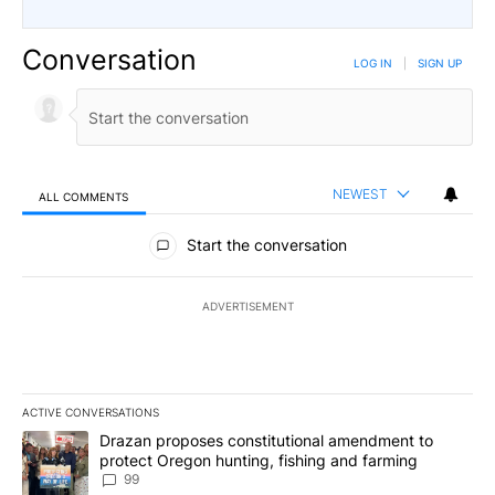
Conversation
LOG IN
|
SIGN UP
NEWEST
ALL COMMENTS
All Comments
Start the conversation
ADVERTISEMENT
ACTIVE CONVERSATIONS
The following is a list of the most commented articles in the last 7
A trending article titled "Drazan proposes constitutional amendm
Drazan proposes constitutional amendment to
protect Oregon hunting, fishing and farming
99