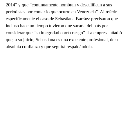
2014” y que “continuamente nombran y descalifican a sus
periodistas por contar lo que ocurre en Venezuela”. Al referir
específicamente el caso de Sebastiana Barráez precisaron que
incluso hace un tiempo tuvieron que sacarla del país por
considerar que “su integridad corría riesgo”. La empresa añadió
que, a su juicio, Sebastiana es una excelente profesional, de su
absoluta confianza y que seguirá respaldándola.
A
D
V
E
R
TI
S
E
M
E
N
T