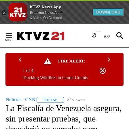
KTVZ News App
DOWNLOAD
Breaking News Alerts
& Video On Demand
Skip
to
63°
Content
FIRE ALERT:
1 of 4
Tracking Wildfires in Crook County
Noticias - CNN
2 Followers
FOLLOW
FOLLOW "NOTICIAS - CNN" TO RECEIVE NOTIF
La Fiscalía de Venezuela asegura,
sin presentar pruebas, que
descubrió un complot para