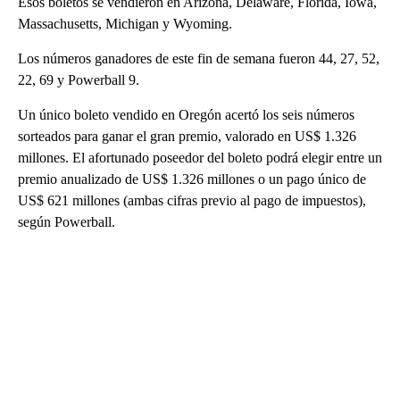
Esos boletos se vendieron en Arizona, Delaware, Florida, Iowa,
Massachusetts, Michigan y Wyoming.
Los números ganadores de este fin de semana fueron 44, 27, 52,
22, 69 y Powerball 9.
Un único boleto vendido en Oregón acertó los seis números
sorteados para ganar el gran premio, valorado en US$ 1.326
millones. El afortunado poseedor del boleto podrá elegir entre un
premio anualizado de US$ 1.326 millones o un pago único de
US$ 621 millones (ambas cifras previo al pago de impuestos),
según Powerball.
A
D
V
E
R
TI
S
E
M
E
N
T