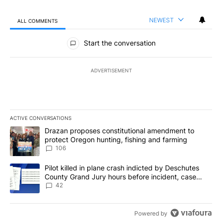
NEWEST
ALL COMMENTS
All Comments
Start the conversation
ADVERTISEMENT
ACTIVE CONVERSATIONS
The following is a list of the most commented articles in the last 7
A trending article titled "Drazan proposes constitutional amendm
Drazan proposes constitutional amendment to
protect Oregon hunting, fishing and farming
106
A trending article titled "Pilot killed in plane crash indicted b
Pilot killed in plane crash indicted by Deschutes
County Grand Jury hours before incident, case
dismissed following death
42
Powered by