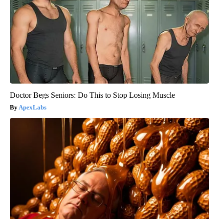
Doctor Begs Seniors: Do This to Stop Losing Muscle
ApexLabs