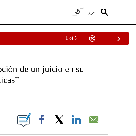
75°
1 of 5
OTIFICATIONS ABOUT NEW PAGES ON "NOTICIAS - CNN".
ción de un juicio en su
ticas”
ABOUT NEW PAGES ON "".
Facebook
X
LinkedIn
Email