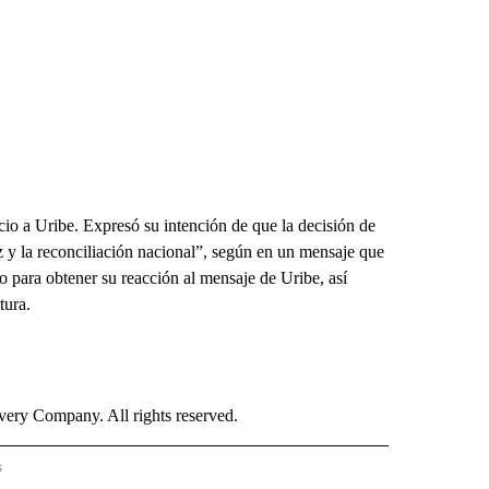
cio a Uribe. Expresó su intención de que la decisión de
paz y la reconciliación nacional”, según en un mensaje que
o para obtener su reacción al mensaje de Uribe, así
tura.
ry Company. All rights reserved.
s
S - CNN" TO RECEIVE NOTIFICATIONS ABOUT NEW PAGES ON "NOTICIAS - CNN".