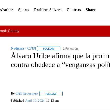
 Weather
Sports
Problem Solvers
Contests
Share
Crook County
Noticias - CNN
2 Followers
FOLLOW
FOLLOW "NOTICIAS - CNN" TO RECEIVE N
Álvaro Uribe afirma que la promo
contra obedece a “venganzas polí
By
CNN Newsource
FOLLOW
FOLLOW "" TO RECEIVE NOTIFICATIONS 
Published
April 10, 2024
11:13 am