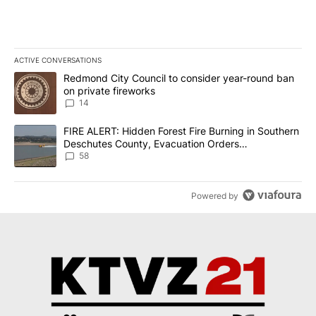
ACTIVE CONVERSATIONS
The following is a list of the most commented articles in the last 7
A trending article titled "Redmond City Council to consider year
Redmond City Council to consider year-round ban
on private fireworks
14
A trending article titled "FIRE ALERT: Hidden Forest Fire Burni
FIRE ALERT: Hidden Forest Fire Burning in Southern
Deschutes County, Evacuation Orders
Implemented
58
Powered by