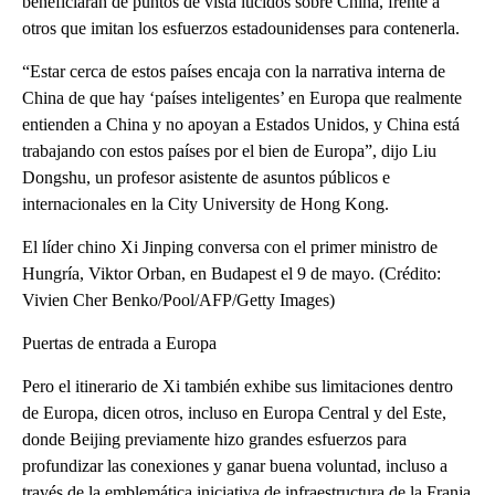
beneficiaran de puntos de vista lúcidos sobre China, frente a
otros que imitan los esfuerzos estadounidenses para contenerla.
“Estar cerca de estos países encaja con la narrativa interna de
China de que hay ‘países inteligentes’ en Europa que realmente
entienden a China y no apoyan a Estados Unidos, y China está
trabajando con estos países por el bien de Europa”, dijo Liu
Dongshu, un profesor asistente de asuntos públicos e
internacionales en la City University de Hong Kong.
El líder chino Xi Jinping conversa con el primer ministro de
Hungría, Viktor Orban, en Budapest el 9 de mayo. (Crédito:
Vivien Cher Benko/Pool/AFP/Getty Images)
Puertas de entrada a Europa
Pero el itinerario de Xi también exhibe sus limitaciones dentro
de Europa, dicen otros, incluso en Europa Central y del Este,
donde Beijing previamente hizo grandes esfuerzos para
profundizar las conexiones y ganar buena voluntad, incluso a
través de la emblemática iniciativa de infraestructura de la Franja