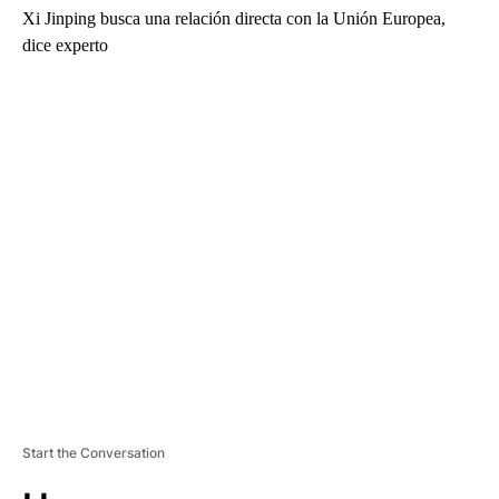
Xi Jinping busca una relación directa con la Unión Europea,
dice experto
A
D
V
E
R
TI
S
E
M
E
N
T
Start the Conversation