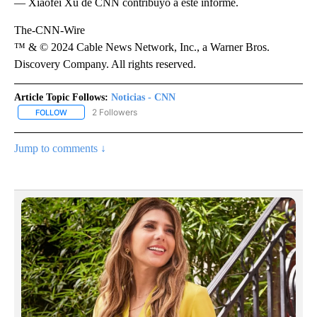
— Xiaofei Xu de CNN contribuyó a este informe.
The-CNN-Wire
™ & © 2024 Cable News Network, Inc., a Warner Bros.
Discovery Company. All rights reserved.
Article Topic Follows:
Noticias - CNN
2 Followers
FOLLOW
FOLLOW "NOTICIAS - CNN" TO RECEIVE NOTIFICATIONS ABOUT NE
Jump to comments ↓