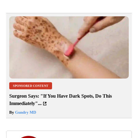
SPONSORED CONTENT
Surgeon Says: "If You Have Dark Spots, Do This
Immediately"...
By
Gundry MD