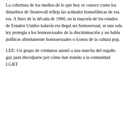
La cobertura de los medios de lo que hoy se conoce como los
disturbios de Stonewall refleja las actitudes homofóbicas de esa
era. A fines de la década de 1960, en la mayoría de los estados
de Estados Unidos todavía era ilegal ser homosexual, ni una sola
ley protegía a los homosexuales de la discriminación y no había
políticos abiertamente homosexuales o íconos de la cultura pop.
LEE: Un grupo de cristianos asistió a una marcha del orgullo
gay para disculparse por cómo han tratado a la comunidad
LGBT
A
D
V
E
R
TI
S
E
M
E
N
T