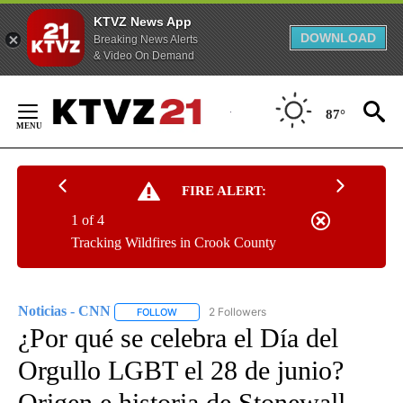
KTVZ News App
DOWNLOAD
Breaking News Alerts
& Video On Demand
Skip
to
87°
Content
FIRE ALERT:
1 of 4
Tracking Wildfires in Crook County
Noticias - CNN
2 Followers
FOLLOW
FOLLOW "NOTICIAS - CNN" TO RECEIVE NOTIF
¿Por qué se celebra el Día del
Orgullo LGBT el 28 de junio?
Origen e historia de Stonewall