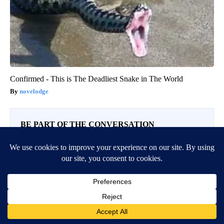
Confirmed - This is The Deadliest Snake in The World
novelodge
BE PART OF THE CONVERSATION
KTVZ is committed to providing a forum for civil and
constructive conversation.
Please keep your comments respectful and relevant. You
can review our Community Guidelines by
clicking here
If you would like to share a story idea, please submit it
here
.