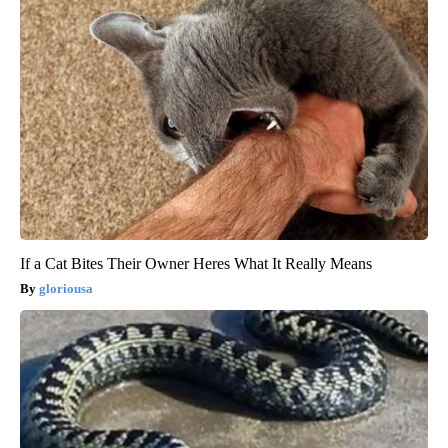
If a Cat Bites Their Owner Heres What It Really Means
gloriousa