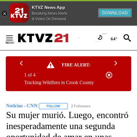
KTVZ News App
DOWNLOAD
Breaking News Alerts
& Video On Demand
Skip
to
64°
Content
FIRE ALERT:
1 of 4
Tracking Wildfires in Crook County
Noticias - CNN
2 Followers
FOLLOW
FOLLOW "NOTICIAS - CNN" TO RECEIVE NOTIF
Su mujer murió. Luego, encontró
inesperadamente una segunda
oportunidad de amar en unas