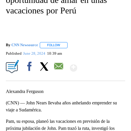
vacaciones por Perú
By
CNN Newsource
FOLLOW
FOLLOW "" TO RECEIVE NOTIFICATIONS ABOU
Published
June 28, 2024
10:39 am
Show More
Facebook
X
Email
Alexandra Ferguson
(CNN) — John Nears llevaba años anhelando emprender su
viaje a Sudamérica.
Pam, su esposa, planeó las vacaciones en previsión de la
próxima jubilación de John. Pam trazó la ruta, investigó los