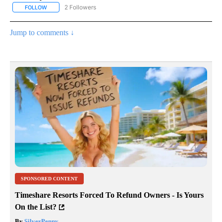
2 Followers
FOLLOW
FOLLOW "NOTICIAS - CNN" TO RECEIVE NOTIFICATIONS ABOUT NE
Jump to comments ↓
SPONSORED CONTENT
Timeshare Resorts Forced To Refund Owners - Is Yours
On the List?
By
SilverPenny