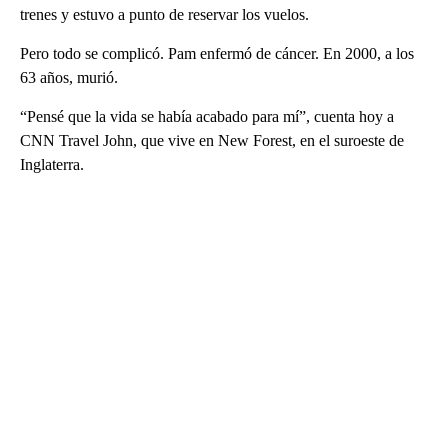
trenes y estuvo a punto de reservar los vuelos.
Pero todo se complicó. Pam enfermó de cáncer. En 2000, a los
63 años, murió.
“Pensé que la vida se había acabado para mí”, cuenta hoy a
CNN Travel John, que vive en New Forest, en el suroeste de
Inglaterra.
A
D
V
E
R
TI
S
E
M
E
N
T