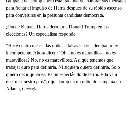
campaña de Trump ahora está tratando de elaborar sus mensajes
para frenar el impulso de Harris después de su rápido ascenso
para convertirse en la presunta candidata demócrata.
¿Puede Kamala Harris derrotar a Donald Trump en las
elecciones? Un especialista responde
“Hace cuatro meses, las noticias falsas la consideraban muy
incompetente. Ahora dicen: ‘Oh, ¿no es maravillosa, no es
maravillosa? No, no es maravillosa. Así que tenemos que
trabajar duro para definirla. Ni siquiera quiero definirla. Solo
quiero decir quién es. Es un espectáculo de terror. Ella va a
destruir nuestro país”, dijo Trump en un mitin de campaña en
Atlanta, Georgia.
A
D
V
E
R
TI
S
E
M