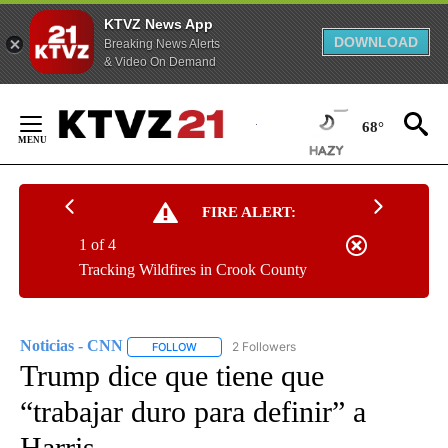
KTVZ News App
DOWNLOAD
Breaking News Alerts
& Video On Demand
Skip
to
68°
Content
FIRE ALERT:
1 of 4
Tracking Wildfires in Crook County
Noticias - CNN
2 Followers
FOLLOW
FOLLOW "NOTICIAS - CNN" TO RECEIVE NOTIF
Trump dice que tiene que
“trabajar duro para definir” a
Harris