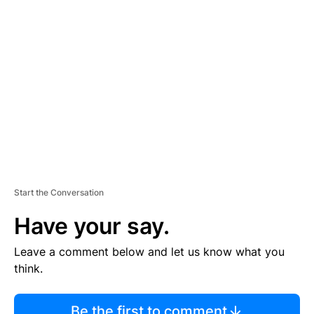
TI
S
E
M
E
N
T
Start the Conversation
Have your say.
Leave a comment below and let us know what you
think.
Be the first to comment