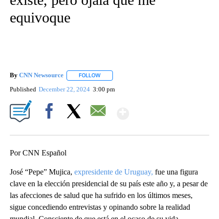
equivoque
By
CNN Newsource
FOLLOW
FOLLOW "" TO RECEIVE NOTIFICATIONS ABOU
Published
December 22, 2024
3:00 pm
Show More
Facebook
X
Email
Por CNN Español
José “Pepe” Mujica,
expresidente de Uruguay,
fue una figura
clave en la elección presidencial de su país este año y, a pesar de
las afecciones de salud que ha sufrido en los últimos meses,
sigue concediendo entrevistas y opinando sobre la realidad
mundial. Consciente de que está en el ocaso de su vida —