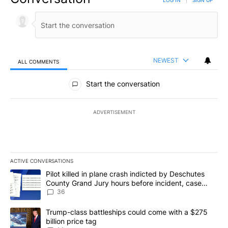
LOG IN
|
SIGN UP
NEWEST
ALL COMMENTS
All Comments
Start the conversation
ADVERTISEMENT
ACTIVE CONVERSATIONS
The following is a list of the most commented articles in the last 7
A trending article titled "Pilot killed in plane crash indicted b
Pilot killed in plane crash indicted by Deschutes
County Grand Jury hours before incident, case
dismissed following death
36
A trending article titled "Trump-class battleships could come wit
Trump-class battleships could come with a $275
billion price tag