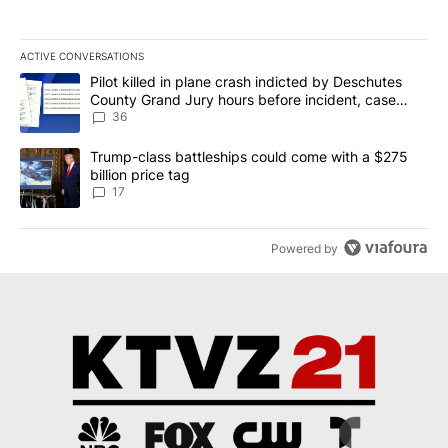
ACTIVE CONVERSATIONS
The following is a list of the most commented articles in the last 7
A trending article titled "Pilot killed in plane crash indicted b
Pilot killed in plane crash indicted by Deschutes
County Grand Jury hours before incident, case
dismissed following death
36
A trending article titled "Trump-class battleships could come with
Trump-class battleships could come with a $275
billion price tag
17
Powered by