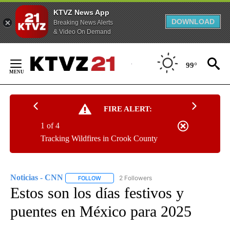
KTVZ News App
DOWNLOAD
Breaking News Alerts
& Video On Demand
Skip
to
99°
Content
FIRE ALERT:
1 of 4
Tracking Wildfires in Crook County
Noticias - CNN
2 Followers
FOLLOW
FOLLOW "NOTICIAS - CNN" TO RECEIVE NOTIF
Estos son los días festivos y
puentes en México para 2025