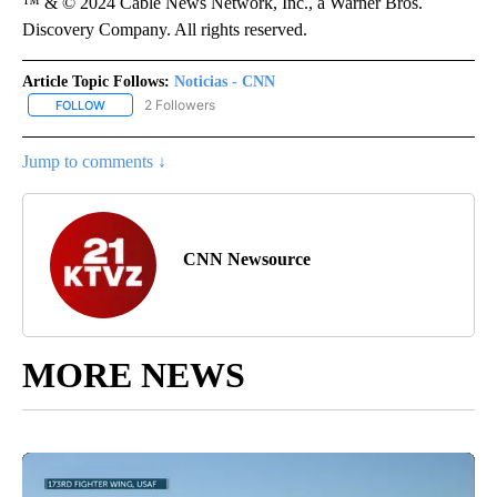
™ & © 2024 Cable News Network, Inc., a Warner Bros.
Discovery Company. All rights reserved.
Article Topic Follows:
Noticias - CNN
2 Followers
FOLLOW
FOLLOW "NOTICIAS - CNN" TO RECEIVE NOTIFICATIONS ABOUT NE
Jump to comments ↓
CNN Newsource
MORE NEWS