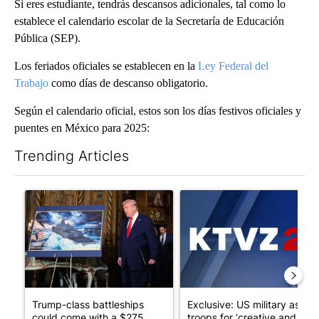
Si eres estudiante, tendrás descansos adicionales, tal como lo
establece el calendario escolar de la Secretaría de Educación
Pública (SEP).
Los feriados oficiales se establecen en la
Ley Federal del
Trabajo
como días de descanso obligatorio.
Según el calendario oficial, estos son los días festivos oficiales y
puentes en México para 2025:
Trending Articles
The following is a list of the most commented articles in the last 7
A trending article titled "Trump-class battleships could come w
A trending article titled "Exc
Trump-class battleships
Exclusive: US military asks
could come with a $275
troops for ‘creative and un...