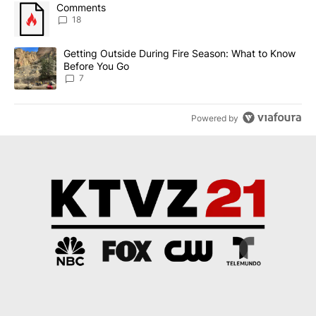
The following is a list of the most commented articles in the last 7
A trending article titled "Comments" with 18 comments.
Comments
18
A trending article titled "Getting Outside During Fire Season: W
Getting Outside During Fire Season: What to Know
Before You Go
7
Powered by