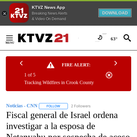
KTVZ News App
DOWNLOAD
Breaking News Alerts
& Video On Demand
Skip
to
63°
Content
FIRE ALERT:
1 of 5
Tracking Wildfires in Crook County
Noticias - CNN
2 Followers
FOLLOW
FOLLOW "NOTICIAS - CNN" TO RECEIVE NOTIF
Fiscal general de Israel ordena
investigar a la esposa de
Netanyahu por sospecha de acoso