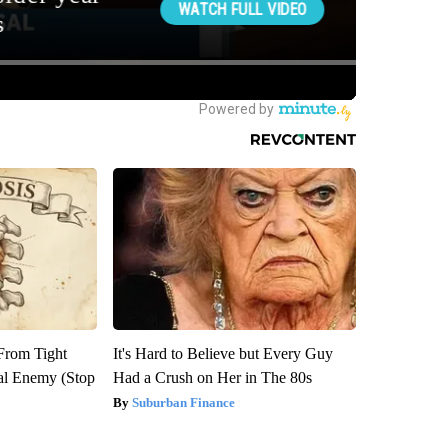
 From Tight
It's Hard to Believe but Every Guy
al Enemy (Stop
Had a Crush on Her in The 80s
Suburban Finance