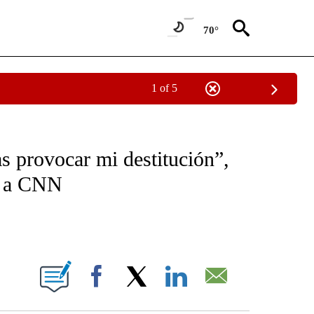
70°
1 of 5
OTIFICATIONS ABOUT NEW PAGES ON "NOTICIAS - CNN".
s provocar mi destitución”,
or a CNN
ABOUT NEW PAGES ON "".
Facebook
X
LinkedIn
Email