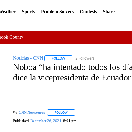
 Weather
Sports
Problem Solvers
Contests
Share
Crook County
Noticias - CNN
2 Followers
FOLLOW
FOLLOW "NOTICIAS - CNN" TO RECEIVE N
Noboa “ha intentado todos los día
dice la vicepresidenta de Ecuad
By
CNN Newsource
FOLLOW
FOLLOW "" TO RECEIVE NOTIFICATIONS 
Published
December 26, 2024
8:01 pm