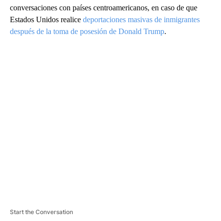
conversaciones con países centroamericanos, en caso de que
Estados Unidos realice
deportaciones masivas de inmigrantes
después de la toma de posesión de Donald Trump
.
A
D
V
E
R
TI
S
E
M
E
N
T
Start the Conversation