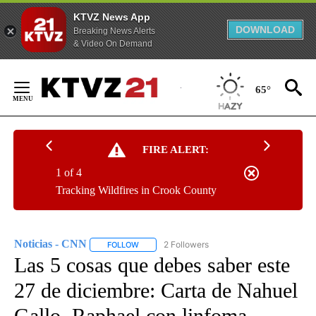
KTVZ News App
DOWNLOAD
Breaking News Alerts
& Video On Demand
Skip
to
65°
Content
FIRE ALERT:
1 of 4
Tracking Wildfires in Crook County
Noticias - CNN
2 Followers
FOLLOW
FOLLOW "NOTICIAS - CNN" TO RECEIVE NOTIF
Las 5 cosas que debes saber este
27 de diciembre: Carta de Nahuel
Gallo, Raphael con linfoma