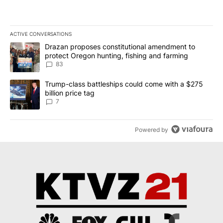
ACTIVE CONVERSATIONS
The following is a list of the most commented articles in the last 7
A trending article titled "Drazan proposes constitutional amendm
Drazan proposes constitutional amendment to
protect Oregon hunting, fishing and farming
83
A trending article titled "Trump-class battleships could come with
Trump-class battleships could come with a $275
billion price tag
7
Powered by