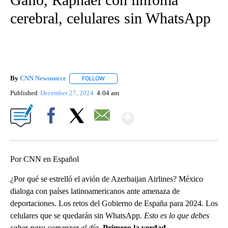
cerebral, celulares sin WhatsApp
By
CNN Newsource
FOLLOW
FOLLOW "" TO RECEIVE NOTIFICATIONS ABOU
Published
December 27, 2024
4:04 am
Show More
Facebook
X
Email
Por CNN en Español
¿Por qué se estrelló el avión de Azerbaijan Airlines?
México
dialoga con países latinoamericanos ante amenaza de
deportaciones. Los retos del Gobierno de España para 2024. Los
celulares que se quedarán sin WhatsApp.
Esto es lo que debes
saber para comenzar el día.
Primero la verdad.