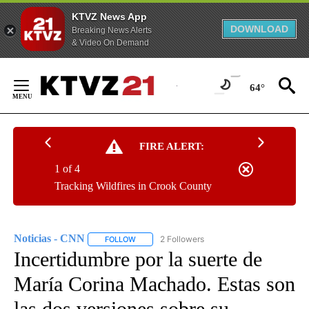
KTVZ News App
DOWNLOAD
Breaking News Alerts
& Video On Demand
Skip
to
64°
Content
FIRE ALERT:
1 of 4
Tracking Wildfires in Crook County
Noticias - CNN
2 Followers
FOLLOW
FOLLOW "NOTICIAS - CNN" TO RECEIVE NOTIF
Incertidumbre por la suerte de
María Corina Machado. Estas son
las dos versiones sobre su