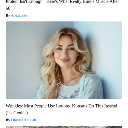
Protein Isn't Enough - Here's What Really Builds Muscle After
60
ApexLabs
Wrinkles: Most People Use Lotions. Koreans Do This Instead
(It's Genius)
Olavita Tri Lift