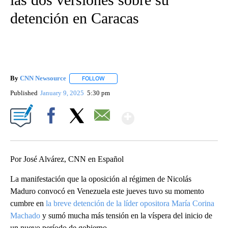
detención en Caracas
By
CNN Newsource
FOLLOW
FOLLOW "" TO RECEIVE NOTIFICATIONS ABOU
Published
January 9, 2025
5:30 pm
Show More
Facebook
X
Email
Por José Alvárez, CNN en Español
La manifestación que la oposición al régimen de Nicolás
Maduro convocó en Venezuela este jueves tuvo su momento
cumbre en
la breve detención de la líder opositora María Corina
Machado
y sumó mucha más tensión en la víspera del inicio de
un nuevo período de gobierno.