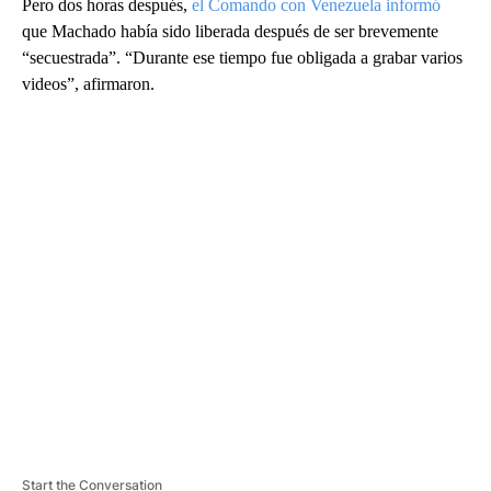
Pero dos horas después,
el Comando con Venezuela informó
que Machado había sido liberada después de ser brevemente
“secuestrada”. “Durante ese tiempo fue obligada a grabar varios
videos”, afirmaron.
A
D
V
E
R
TI
S
E
M
E
N
T
Start the Conversation