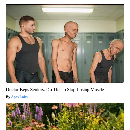
Doctor Begs Seniors: Do This to Stop Losing Muscle
ApexLabs