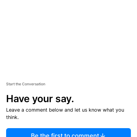
TI
S
E
M
E
N
T
Start the Conversation
Have your say.
Leave a comment below and let us know what you
think.
Be the first to comment