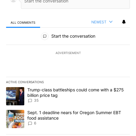
NEWEST
ALL COMMENTS
All Comments
Start the conversation
ADVERTISEMENT
ACTIVE CONVERSATIONS
The following is a list of the most commented articles in the last 7
A trending article titled "Trump-class battleships could come wit
Trump-class battleships could come with a $275
billion price tag
35
A trending article titled "Sept. 1 deadline nears for Oregon Sum
Sept. 1 deadline nears for Oregon Summer EBT
food assistance
6