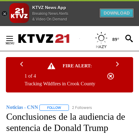
KTVZ News App
DOWNLOAD
Breaking News Alerts
& Video On Demand
Skip
to
89°
Content
FIRE ALERT:
1 of 4
Tracking Wildfires in Crook County
Noticias - CNN
2 Followers
FOLLOW
FOLLOW "NOTICIAS - CNN" TO RECEIVE NOTIF
Conclusiones de la audiencia de
sentencia de Donald Trump