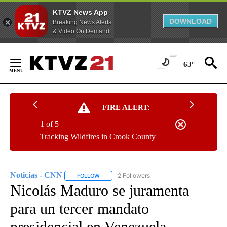
KTVZ News App
DOWNLOAD
Breaking News Alerts
& Video On Demand
Skip
to
63°
Content
FIRE ALERT:
1 of 5
Tracking Wildfires in Crook County
Noticias - CNN
2 Followers
FOLLOW
FOLLOW "NOTICIAS - CNN" TO RECEIVE NOTIF
Nicolás Maduro se juramenta
para un tercer mandato
presidencial en Venezuela