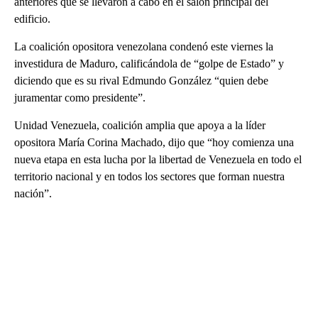
anteriores que se llevaron a cabo en el salón principal del
edificio.
La coalición opositora venezolana condenó este viernes la
investidura de Maduro, calificándola de “golpe de Estado” y
diciendo que es su rival Edmundo González “quien debe
juramentar como presidente”.
Unidad Venezuela, coalición amplia que apoya a la líder
opositora María Corina Machado, dijo que “hoy comienza una
nueva etapa en esta lucha por la libertad de Venezuela en todo el
territorio nacional y en todos los sectores que forman nuestra
nación”.
A
D
V
E
R
TI
S
E
M
E
N