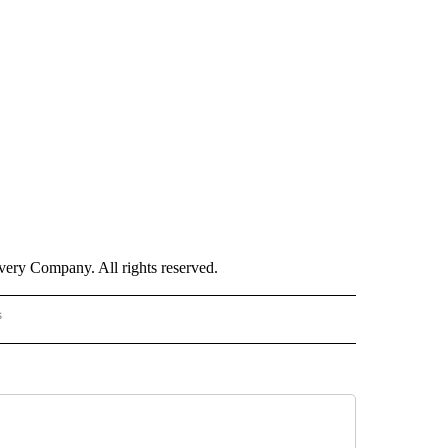
ry Company. All rights reserved.
s
S - CNN" TO RECEIVE NOTIFICATIONS ABOUT NEW PAGES ON "NOTICIAS - CNN".