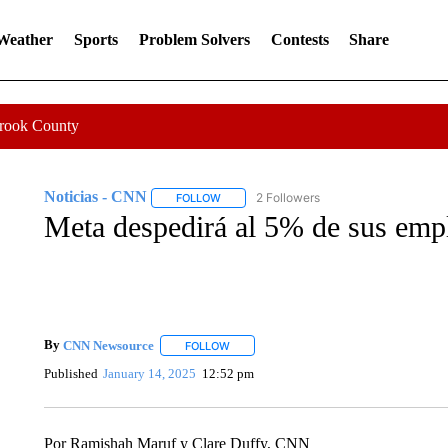
 Weather
Sports
Problem Solvers
Contests
Share
Crook County
Noticias - CNN
2 Followers
FOLLOW
FOLLOW "NOTICIAS - CNN" TO RECEIVE N
Meta despedirá al 5% de sus em
By
CNN Newsource
FOLLOW
FOLLOW "" TO RECEIVE NOTIFICATIONS 
Published
January 14, 2025
12:52 pm
Por Ramishah Maruf y Clare Duffy, CNN