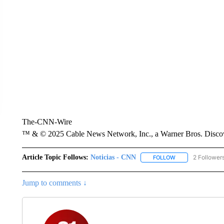
The-CNN-Wire
™ & © 2025 Cable News Network, Inc., a Warner Bros. Discove
Article Topic Follows:
Noticias - CNN
2 Follower
FOLLOW
FOLLOW "NOTICIA
Jump to comments ↓