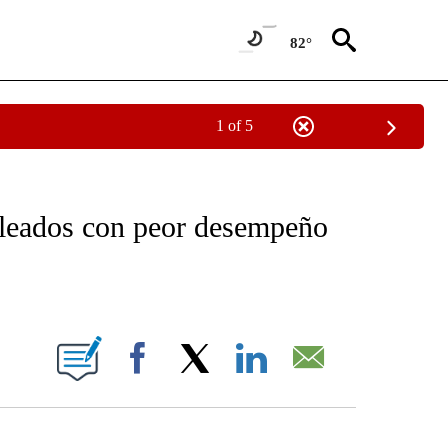
82°
1 of 5
OTIFICATIONS ABOUT NEW PAGES ON "NOTICIAS - CNN".
pleados con peor desempeño
ABOUT NEW PAGES ON "".
Facebook
X
LinkedIn
Email