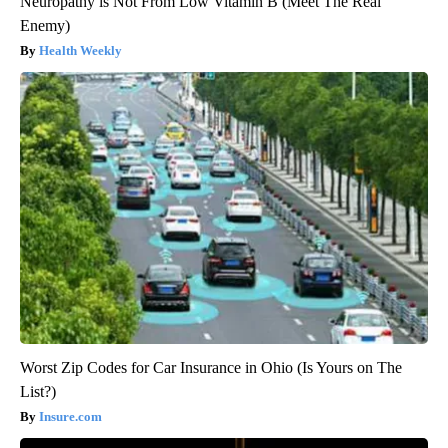
Neuropathy is Not From Low Vitamin B (Meet The Real
Enemy)
Health Weekly
Worst Zip Codes for Car Insurance in Ohio (Is Yours on The
List?)
Insure.com