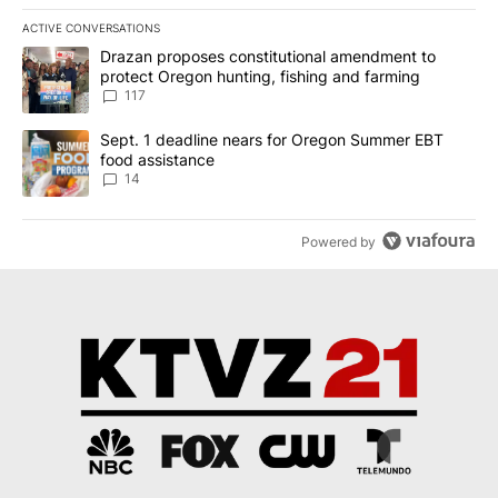
ACTIVE CONVERSATIONS
The following is a list of the most commented articles in the last 7
A trending article titled "Drazan proposes constitutional amendm
Drazan proposes constitutional amendment to
protect Oregon hunting, fishing and farming
117
A trending article titled "Sept. 1 deadline nears for Oregon Sum
Sept. 1 deadline nears for Oregon Summer EBT
food assistance
14
Powered by