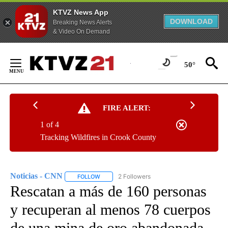
KTVZ News App
DOWNLOAD
Breaking News Alerts
& Video On Demand
Skip
to
50°
Content
FIRE ALERT:
1 of 4
Tracking Wildfires in Crook County
Noticias - CNN
2 Followers
FOLLOW
FOLLOW "NOTICIAS - CNN" TO RECEIVE NOTIF
Rescatan a más de 160 personas
y recuperan al menos 78 cuerpos
de una mina de oro abandonada