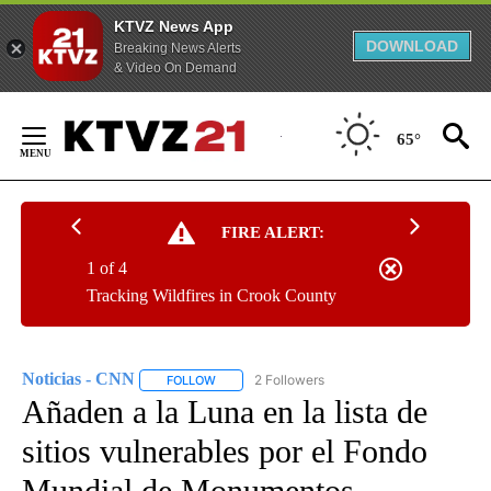
KTVZ News App
DOWNLOAD
Breaking News Alerts
& Video On Demand
Skip
to
65°
Content
FIRE ALERT:
1 of 4
Tracking Wildfires in Crook County
Noticias - CNN
2 Followers
FOLLOW
FOLLOW "NOTICIAS - CNN" TO RECEIVE NOTIF
Añaden a la Luna en la lista de
sitios vulnerables por el Fondo
Mundial de Monumentos