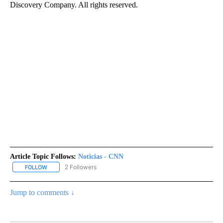
Discovery Company. All rights reserved.
Article Topic Follows:
Noticias - CNN
2 Followers
FOLLOW
FOLLOW "NOTICIAS - CNN" TO RECEIVE NOTIFICATIONS ABOUT NE
Jump to comments ↓