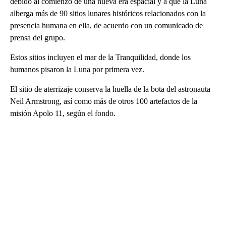
debido al comienzo de una nueva era espacial y a que la Luna
alberga más de 90 sitios lunares históricos relacionados con la
presencia humana en ella, de acuerdo con un comunicado de
prensa del grupo.
Estos sitios incluyen el mar de la Tranquilidad, donde los
humanos pisaron la Luna por primera vez.
El sitio de aterrizaje conserva la huella de la bota del astronauta
Neil Armstrong, así como más de otros 100 artefactos de la
misión Apolo 11, según el fondo.
A
D
V
E
R
TI
S
E
M
E
N
T