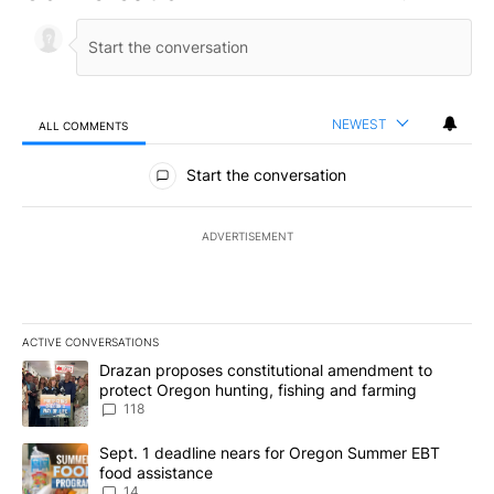
NEWEST
ALL COMMENTS
All Comments
Start the conversation
ADVERTISEMENT
ACTIVE CONVERSATIONS
The following is a list of the most commented articles in the last 7
A trending article titled "Drazan proposes constitutional amendm
Drazan proposes constitutional amendment to
protect Oregon hunting, fishing and farming
118
A trending article titled "Sept. 1 deadline nears for Oregon Sum
Sept. 1 deadline nears for Oregon Summer EBT
food assistance
14