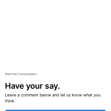
E
R
TI
S
E
M
E
N
T
Start the Conversation
Have your say.
Leave a comment below and let us know what you
think.