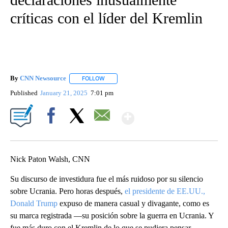
críticas con el líder del Kremlin
By
CNN Newsource
FOLLOW
FOLLOW "" TO RECEIVE NOTIFICATIONS ABOU
Published
January 21, 2025
7:01 pm
Show More
Facebook
X
Email
Nick Paton Walsh, CNN
Su discurso de investidura fue el más ruidoso por su silencio
sobre Ucrania. Pero horas después,
el presidente de EE.UU.,
Donald Trump
expuso de manera casual y divagante, como es
su marca registrada —su posición sobre la guerra en Ucrania. Y
fue más duro con el Kremlin de lo que se pudiera pensar.