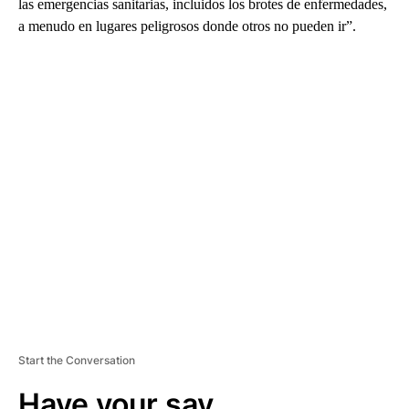
las emergencias sanitarias, incluidos los brotes de enfermedades,
a menudo en lugares peligrosos donde otros no pueden ir”.
A
D
V
E
R
TI
S
E
M
E
N
T
Start the Conversation
Have your say.