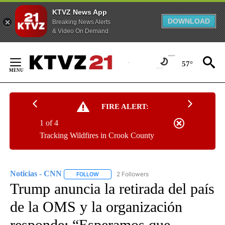
KTVZ News App
DOWNLOAD
Breaking News Alerts
& Video On Demand
Skip
to
57°
Content
FIRE ALERT:
1 of 4
Tracking Wildfires in Crook County
Noticias - CNN
2 Followers
FOLLOW
FOLLOW "NOTICIAS - CNN" TO RECEIVE NOTIF
Trump anuncia la retirada del país
de la OMS y la organización
responde: “Esperamos que