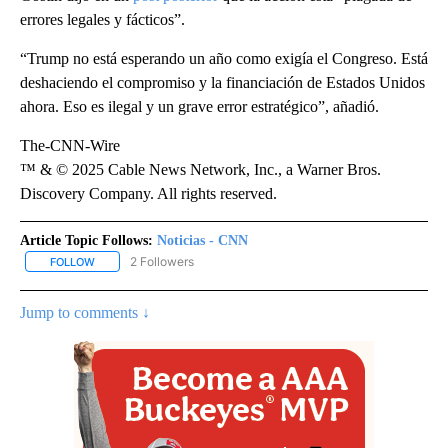
errores legales y fácticos”.
“Trump no está esperando un año como exigía el Congreso. Está
deshaciendo el compromiso y la financiación de Estados Unidos
ahora. Eso es ilegal y un grave error estratégico”, añadió.
The-CNN-Wire
™ & © 2025 Cable News Network, Inc., a Warner Bros.
Discovery Company. All rights reserved.
Article Topic Follows:
Noticias - CNN
2 Followers
FOLLOW
FOLLOW "NOTICIAS - CNN" TO RECEIVE NOTIFICATIONS ABOUT NE
Jump to comments ↓