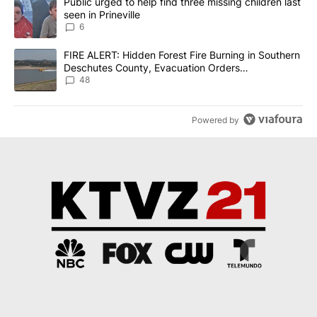
A trending article titled "Public urged to help find three missing c
Public urged to help find three missing children last
seen in Prineville
6
A trending article titled "FIRE ALERT: Hidden Forest Fire Burni
FIRE ALERT: Hidden Forest Fire Burning in Southern
Deschutes County, Evacuation Orders
Implemented
48
Powered by