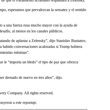
de que el Parlamento ucraniano respaldará a Zelensky.
mpo, esperamos que prevalezcan la sensatez y el sentido
ndo a una fuerza rusa mucho mayor con la ayuda de
safío, al menos en los canales públicos.
atando de aplastar a Zelensky”, dijo Stanislav Buniatov,
ría habido conversaciones acaloradas si Trump hubiera
enmiendas mínimas”.
ue le “importa un bledo” el tipo de paz que ofrezca
ser drenado de nuevo en tres años”, dijo.
ry Company. All rights reserved.
uyeron a este reportaje.