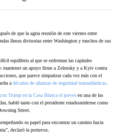
Facebook
X
LinkedIn
Email
spués de que la agria reunión de este viernes entre
das líneas divisorias entre Washington y muchos de sus
ícil equilibrio al que se enfrentan las capitales
ro: mantener un apoyo firme a Zelensky y a Kyiv contra
nsacciones, que parece simpatizar cada vez más con el
uelta a
décadas de alianzas de seguridad transatlánticas
.
 con Trump en la Casa Blanca el jueves
en una de las
adas, habló tanto con el presidente estadounidense como
Downing Street.
sempeñando su papel para encontrar un camino hacia
ia”, declaró la portavoz.