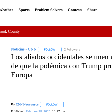
 Weather
Sports
Problem Solvers
Contests
Share
Crook County
Noticias - CNN
2 Followers
FOLLOW
FOLLOW "NOTICIAS - CNN" TO RECEIVE N
Los aliados occidentales se unen
de que la polémica con Trump pro
Europa
By
CNN Newsource
FOLLOW
FOLLOW "" TO RECEIVE NOTIFICATIONS 
Published
February 28, 2025
10:17 pm