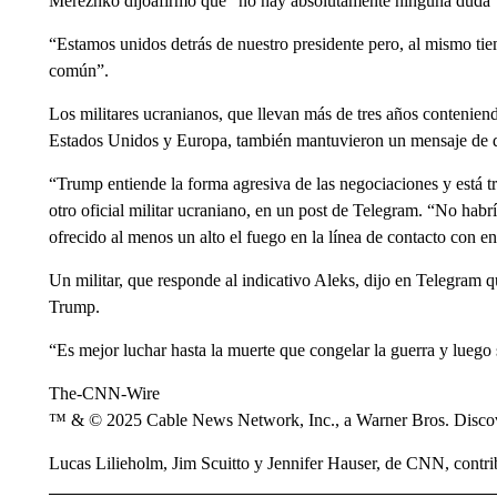
Merezhko dijoafirmó que “no hay absolutamente ninguna duda” 
“Estamos unidos detrás de nuestro presidente pero, al mismo tie
común”.
Los militares ucranianos, que llevan más de tres años contenie
Estados Unidos y Europa, también mantuvieron un mensaje de de
“Trump entiende la forma agresiva de las negociaciones y está tr
otro oficial militar ucraniano, en un post de Telegram. “No hab
ofrecido al menos un alto el fuego en la línea de contacto con 
Un militar, que responde al indicativo Aleks, dijo en Telegram q
Trump.
“Es mejor luchar hasta la muerte que congelar la guerra y luego 
The-CNN-Wire
™ & © 2025 Cable News Network, Inc., a Warner Bros. Discove
Lucas Lilieholm, Jim Scuitto y Jennifer Hauser, de CNN, contrib