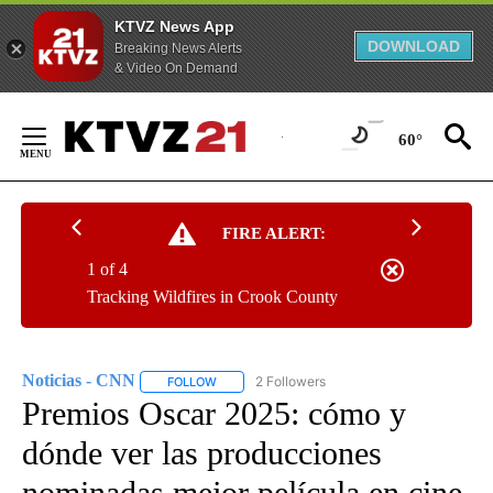
KTVZ News App
DOWNLOAD
Breaking News Alerts
& Video On Demand
Skip
to
60°
Content
FIRE ALERT:
1 of 4
Tracking Wildfires in Crook County
Noticias - CNN
2 Followers
FOLLOW
FOLLOW "NOTICIAS - CNN" TO RECEIVE NOTIF
Premios Oscar 2025: cómo y
dónde ver las producciones
nominadas mejor película en cine