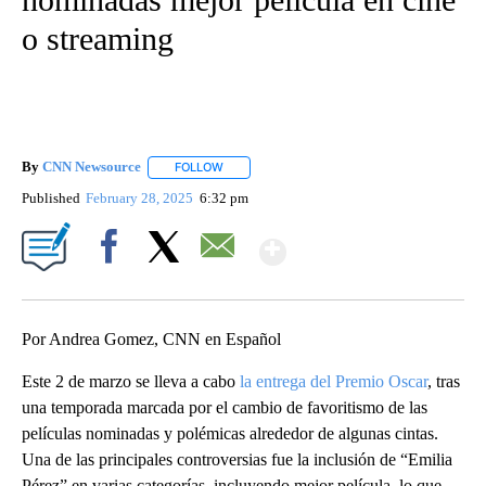
o streaming
By
CNN Newsource
FOLLOW
FOLLOW "" TO RECEIVE NOTIFICATIONS ABOU
Published
February 28, 2025
6:32 pm
Show More
Facebook
X
Email
Por Andrea Gomez, CNN en Español
Este 2 de marzo se lleva a cabo
la entrega del Premio Oscar
, tras
una temporada marcada por el cambio de favoritismo de las
películas nominadas y polémicas alrededor de algunas cintas.
Una de las principales controversias fue la inclusión de “Emilia
Pérez” en varias categorías, incluyendo mejor película, lo que