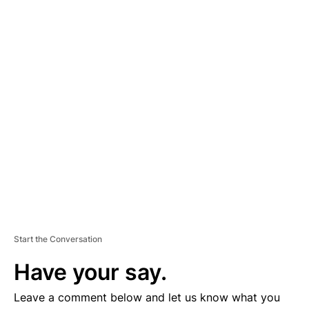
A
D
V
E
R
TI
S
E
M
E
N
T
Start the Conversation
Have your say.
Leave a comment below and let us know what you