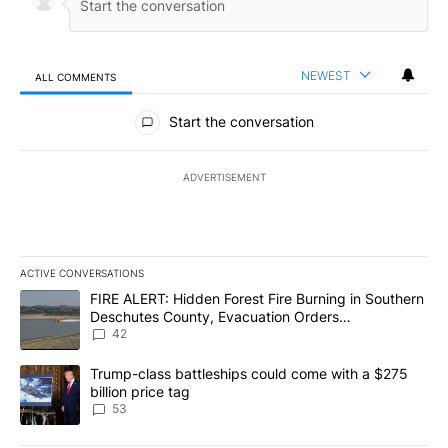
NEWEST
ALL COMMENTS
All Comments
Start the conversation
ADVERTISEMENT
ACTIVE CONVERSATIONS
The following is a list of the most commented articles in the last 7
A trending article titled "FIRE ALERT: Hidden Forest Fire Burni
FIRE ALERT: Hidden Forest Fire Burning in Southern
Deschutes County, Evacuation Orders
Implemented
42
A trending article titled "Trump-class battleships could come wit
Trump-class battleships could come with a $275
billion price tag
53