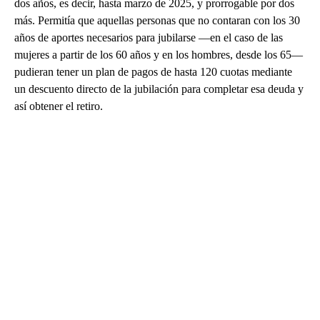
dos años, es decir, hasta marzo de 2025, y prorrogable por dos
más. Permitía que aquellas personas que no contaran con los 30
años de aportes necesarios para jubilarse ―en el caso de las
mujeres a partir de los 60 años y en los hombres, desde los 65―
pudieran tener un plan de pagos de hasta 120 cuotas mediante
un descuento directo de la jubilación para completar esa deuda y
así obtener el retiro.
A
D
V
E
R
TI
S
E
M
E
N
T