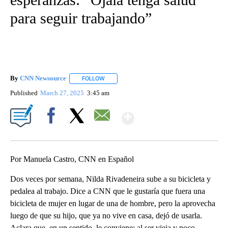
para seguir trabajando”
By
CNN Newsource
FOLLOW
FOLLOW "" TO RECEIVE NOTIFICATIONS ABOU
Published
March 27, 2025
3:45 am
Show More
Facebook
X
Email
Por Manuela Castro, CNN en Español
Dos veces por semana, Nilda Rivadeneira sube a su bicicleta y
pedalea al trabajo. Dice a CNN que le gustaría que fuera una
bicicleta de mujer en lugar de una de hombre, pero la aprovecha
luego de que su hijo, que ya no vive en casa, dejó de usarla.
Aclara que, en un sentido, le conviene: al ser vieja y poco