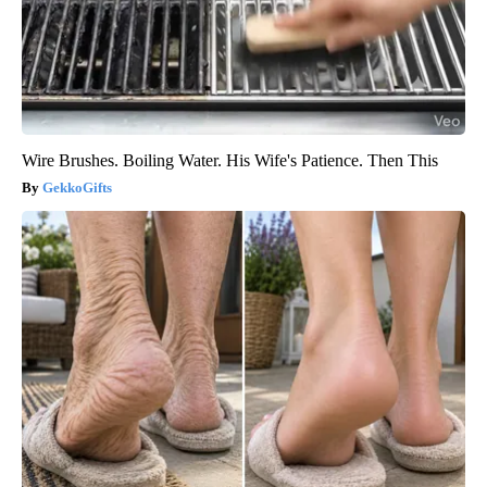
Wire Brushes. Boiling Water. His Wife's Patience. Then This
GekkoGifts