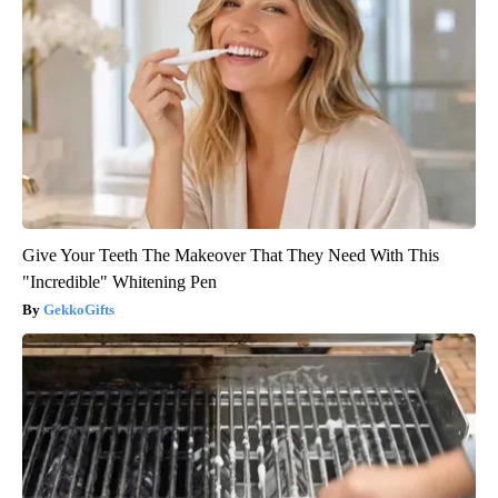
Give Your Teeth The Makeover That They Need With This
"Incredible" Whitening Pen
GekkoGifts