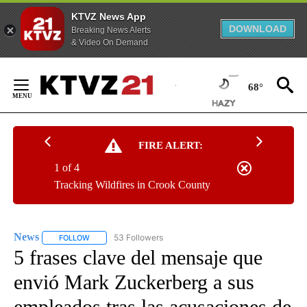
KTVZ News App
DOWNLOAD
Breaking News Alerts
& Video On Demand
Skip
to
68°
Content
FIRE ALERT:
1 of 4
Tracking Wildfires in Crook County
News
53 Followers
FOLLOW
FOLLOW "NEWS" TO RECEIVE NOTIFICATIONS ABOUT NEW 
5 frases clave del mensaje que
envió Mark Zuckerberg a sus
empleados tras las acusaciones de