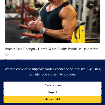
Protein Isn't Enough - Here's What Really Builds Muscle After
60
ApexLabs
BE PART OF THE CONVERSATION
KTVZ is committed to providing a forum for civil and
constructive conversation.
Please keep your comments respectful and relevant. You
can review our Community Guidelines by
clicking here