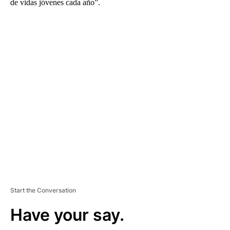
de vidas jóvenes cada año”.
A
D
V
E
R
TI
S
E
M
E
N
T
Start the Conversation
Have your say.