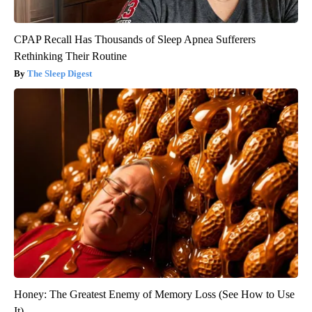
CPAP Recall Has Thousands of Sleep Apnea Sufferers
Rethinking Their Routine
The Sleep Digest
Honey: The Greatest Enemy of Memory Loss (See How to Use
It)