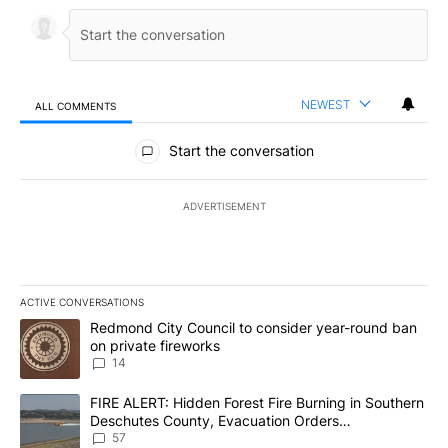
NEWEST
ALL COMMENTS
All Comments
Start the conversation
ADVERTISEMENT
ACTIVE CONVERSATIONS
The following is a list of the most commented articles in the last 7
A trending article titled "Redmond City Council to consider year
Redmond City Council to consider year-round ban
on private fireworks
14
A trending article titled "FIRE ALERT: Hidden Forest Fire Burni
FIRE ALERT: Hidden Forest Fire Burning in Southern
Deschutes County, Evacuation Orders
Implemented
57