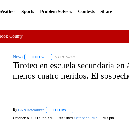
 Weather
Sports
Problem Solvers
Contests
Share
Crook County
News
53 Followers
FOLLOW
FOLLOW "NEWS" TO RECEIVE NOTIFICATIONS ABOUT 
Tiroteo en escuela secundaria en A
menos cuatro heridos. El sospech
By
CNN Newsource
FOLLOW
FOLLOW "" TO RECEIVE NOTIFICATIONS 
October 6, 2021 9:33 am
Published
October 6, 2021
1:05 pm