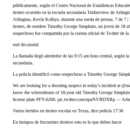
públicamente, según el Centro Nacional de Estadísticas Educativa
tiroteo ocurrido en la escuela secundaria Timberview de Arlingto
Arlington, Kevin Kolbye, durante una rueda de prensa. 7 de 7 | 
tiroteo, de nombre Timothy George Simpkins, un joven de 18 añ
sospechoso fue compartida por la cuenta oficial de Twitter de la 
end div.modal
La llamada llegó alrededor de las 9:15 am hora central, según la 
secundaria.
La policía identificó como sospechoso a Timothy George Simpki
We are looking for a shooting suspect in today’s incident at @m
know the whereabouts of 18-year old Timothy George Simpkins
license plate PFY-6260. pic.twitter.com/npaNVBDXRp — Arli
Varios heridos en tiroteo escolar en Texas, dice policía 17:36
En tiempos de frecuentes tiroteos esto es lo que debes hacer