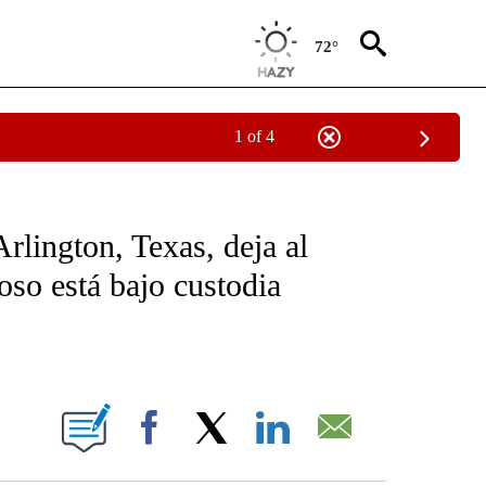
72°
1 of 4
NEW PAGES ON "NEWS".
rlington, Texas, deja al
oso está bajo custodia
ABOUT NEW PAGES ON "".
Facebook
X
LinkedIn
Email