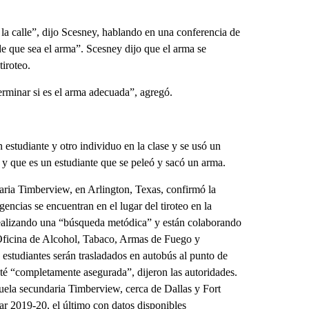
 la calle”, dijo Scesney, hablando en una conferencia de
e que sea el arma”. Scesney dijo que el arma se
tiroteo.
erminar si es el arma adecuada”, agregó.
 estudiante y otro individuo en la clase y se usó un
r y que es un estudiante que se peleó y sacó un arma.
ndaria Timberview, en Arlington, Texas, confirmó la
encias se encuentran en el lugar del tiroteo en la
realizando una “búsqueda metódica” y están colaborando
 Oficina de Alcohol, Tabaco, Armas de Fuego y
s estudiantes serán trasladados en autobús al punto de
sté “completamente asegurada”, dijeron las autoridades.
scuela secundaria Timberview, cerca de Dallas y Fort
ar 2019-20, el último con datos disponibles