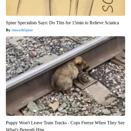
Spine Specialists Says: Do This for 15min to Relieve Sciatica
SmoothSpine
Puppy Won't Leave Train Tracks - Cops Freeze When They See
What's Beneath Him