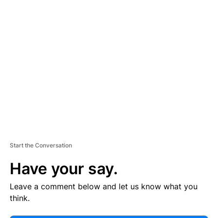
E
R
TI
S
E
M
E
N
T
Start the Conversation
Have your say.
Leave a comment below and let us know what you
think.