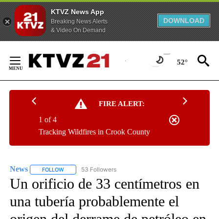
KTVZ News App
DOWNLOAD
Breaking News Alerts
& Video On Demand
Skip
to
52°
Content
FIRE ALERT:
1 of 4
Tracking Wildfires in Crook County
News
53 Followers
FOLLOW
FOLLOW "NEWS" TO RECEIVE NOTIFICATIONS ABOUT NEW 
Un orificio de 33 centímetros en
una tubería probablemente el
origen del derrame de petróleo en