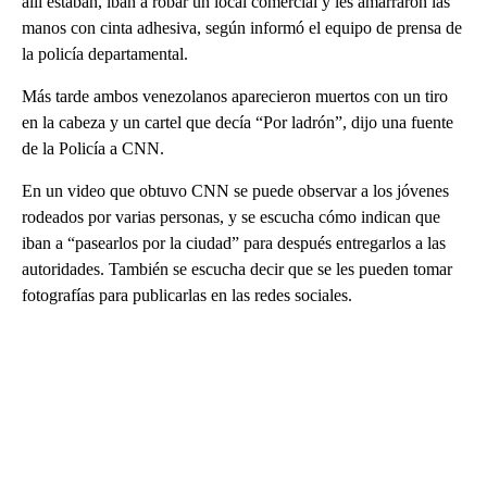
allí estaban, iban a robar un local comercial y les amarraron las
manos con cinta adhesiva, según informó el equipo de prensa de
la policía departamental.
Más tarde ambos venezolanos aparecieron muertos con un tiro
en la cabeza y un cartel que decía “Por ladrón”, dijo una fuente
de la Policía a CNN.
En un video que obtuvo CNN se puede observar a los jóvenes
rodeados por varias personas, y se escucha cómo indican que
iban a “pasearlos por la ciudad” para después entregarlos a las
autoridades. También se escucha decir que se les pueden tomar
fotografías para publicarlas en las redes sociales.
A
D
V
E
R
TI
S
E
M
E
N