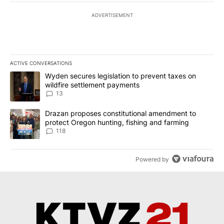
ADVERTISEMENT
ACTIVE CONVERSATIONS
The following is a list of the most commented articles in the last 7
A trending article titled "Wyden secures legislation to prevent t
Wyden secures legislation to prevent taxes on
wildfire settlement payments
13
A trending article titled "Drazan proposes constitutional amendm
Drazan proposes constitutional amendment to
protect Oregon hunting, fishing and farming
118
Powered by