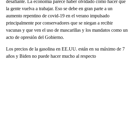
desafiante. La economía parece haber olvidado cómo hacer que
la gente vuelva a trabajar. Eso se debe en gran parte a un
aumento repentino de covid-19 en el verano impulsado
principalmente por conservadores que se niegan a recibir
vacunas y que ven el uso de mascarillas y los mandatos como un
acto de opresión del Gobierno.
Los precios de la gasolina en EE.UU. están en su máximo de 7
años y Biden no puede hacer mucho al respecto
A
D
V
E
R
TI
S
E
M
E
N
T