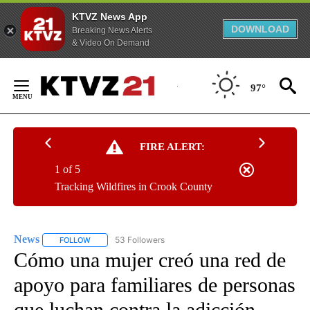
KTVZ News App
DOWNLOAD
Breaking News Alerts
& Video On Demand
Skip
to
97°
Content
FIRE ALERT:
1 of 5
Tracking Wildfires in Crook County
News
53 Followers
FOLLOW
FOLLOW "NEWS" TO RECEIVE NOTIFICATIONS ABOUT NEW 
Cómo una mujer creó una red de
apoyo para familiares de personas
que luchan contra la adicción