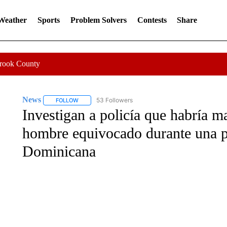
 Weather
Sports
Problem Solvers
Contests
Share
Crook County
News
53 Followers
FOLLOW
FOLLOW "NEWS" TO RECEIVE NOTIFICATIONS ABOUT 
Investigan a policía que habría m
hombre equivocado durante una p
Dominicana