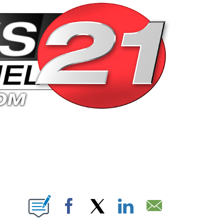
ABOUT NEW PAGES ON "".
Facebook
X
LinkedIn
Email