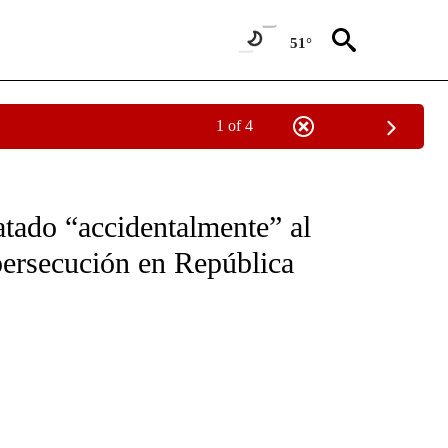
51°
1 of 4
NEW PAGES ON "NEWS".
atado “accidentalmente” al
ersecución en República