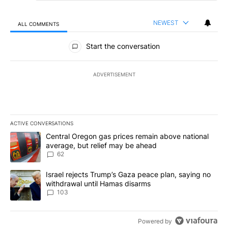
NEWEST
ALL COMMENTS
All Comments
Start the conversation
ADVERTISEMENT
ACTIVE CONVERSATIONS
The following is a list of the most commented articles in the last 7
A trending article titled "Central Oregon gas prices remain abov
Central Oregon gas prices remain above national
average, but relief may be ahead
62
A trending article titled "Israel rejects Trump’s Gaza peace plan
Israel rejects Trump’s Gaza peace plan, saying no
withdrawal until Hamas disarms
103
Powered by