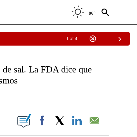
86°
1 of 4
NEW PAGES ON "NEWS".
 de sal. La FDA dice que
ismos
ABOUT NEW PAGES ON "".
Facebook
X
LinkedIn
Email