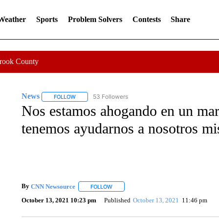
 Weather
Sports
Problem Solvers
Contests
Share
Crook County
News
53 Followers
FOLLOW
FOLLOW "NEWS" TO RECEIVE NOTIFICATIONS ABOUT 
Nos estamos ahogando en un mar
tenemos ayudarnos a nosotros m
By
CNN Newsource
FOLLOW
FOLLOW "" TO RECEIVE NOTIFICATIONS 
October 13, 2021 10:23 pm
Published
October 13, 2021
11:46 pm