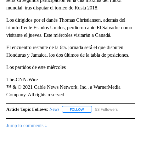
sería su segunda participación en la cita máxima del fútbol
mundial, tras disputar el torneo de Rusia 2018.
Los dirigidos por el danés Thomas Christiansen, además del
triunfo frente Estados Unidos, perdieron ante El Salvador como
visitante el jueves. Este miércoles visitarán a Canadá.
El encuentro restante de la 6ta. jornada será el que disputen
Honduras y Jamaica, los dos últimos de la tabla de posiciones.
Los partidos de este miércoles
The-CNN-Wire
™ & © 2021 Cable News Network, Inc., a WarnerMedia
Company. All rights reserved.
Article Topic Follows:
News
53 Followers
FOLLOW
FOLLOW "NEWS" TO RECEIVE NOT
Jump to comments ↓