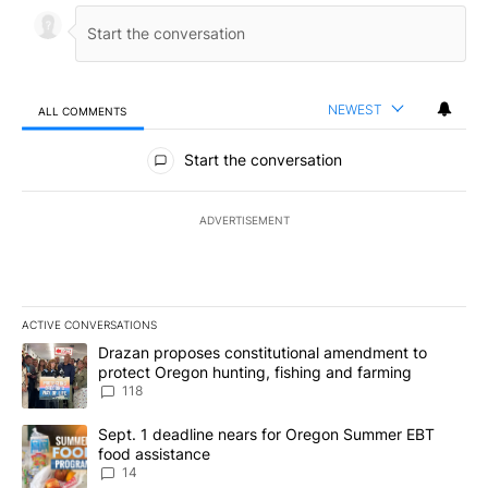
NEWEST
ALL COMMENTS
All Comments
Start the conversation
ADVERTISEMENT
ACTIVE CONVERSATIONS
The following is a list of the most commented articles in the last 7
A trending article titled "Drazan proposes constitutional amendm
Drazan proposes constitutional amendment to
protect Oregon hunting, fishing and farming
118
A trending article titled "Sept. 1 deadline nears for Oregon Sum
Sept. 1 deadline nears for Oregon Summer EBT
food assistance
14