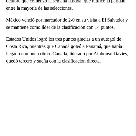
octubre que comenzó la semana pasada, que ratificó la paridad
entre la mayoría de las selecciones.
México venció por marcador de 2-0 en su visita a El Salvador y
se mantiene como líder de la clasificación con 14 puntos.
Estados Unidos logró los tres puntos gracias a un autogol de
Costa Rica, mientras que Canadá goleó a Panamá, que había
llegado con buen ritmo. Canadá, liderado por Alphonso Davies,
quedó tercero y sueña con la clasificación directa.
A
D
V
E
R
TI
S
E
M
E
N
T