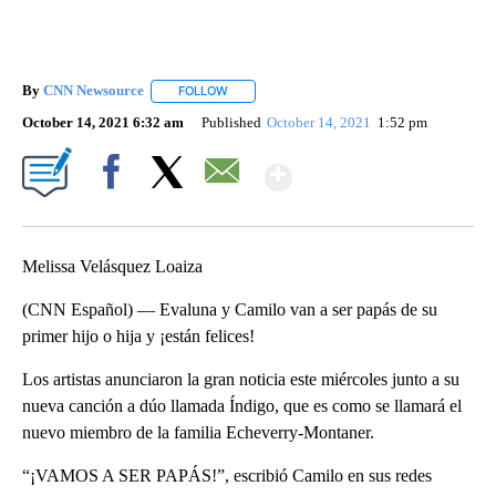
By
CNN Newsource
FOLLOW
FOLLOW "" TO RECEIVE NOTIFICATIONS ABOU
October 14, 2021 6:32 am
Published
October 14, 2021
1:52 pm
Show More
Facebook
X
Email
Melissa Velásquez Loaiza
(CNN Español) — Evaluna y Camilo van a ser papás de su
primer hijo o hija y ¡están felices!
Los artistas anunciaron la gran noticia este miércoles junto a su
nueva canción a dúo llamada Índigo, que es como se llamará el
nuevo miembro de la familia Echeverry-Montaner.
“¡VAMOS A SER PAPÁS!”, escribió Camilo en sus redes