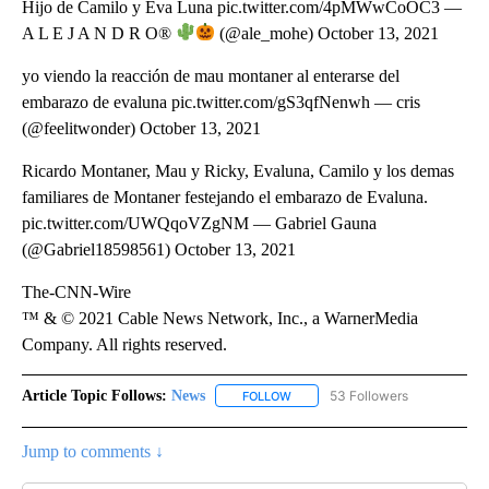
Hijo de Camilo y Eva Luna pic.twitter.com/4pMWwCoOC3 —
A L E J A N D R O®
(@ale_mohe) October 13, 2021
yo viendo la reacción de mau montaner al enterarse del
embarazo de evaluna pic.twitter.com/gS3qfNenwh — cris
(@feelitwonder) October 13, 2021
Ricardo Montaner, Mau y Ricky, Evaluna, Camilo y los demas
familiares de Montaner festejando el embarazo de Evaluna.
pic.twitter.com/UWQqoVZgNM — Gabriel Gauna
(@Gabriel18598561) October 13, 2021
The-CNN-Wire
™ & © 2021 Cable News Network, Inc., a WarnerMedia
Company. All rights reserved.
Article Topic Follows:
News
53 Followers
FOLLOW
FOLLOW "NEWS" TO RECEIVE NOT
Jump to comments ↓