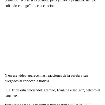
conocido? No sé si es posible, pero yo llevo ya mucho tiempo
soñando contigo”, dice la canción.
Y en ese video aparecen las reacciones de la pareja y sus
allegados al conocer la noticia.
“La Tribu está creciendo!! Camilo, Evaluna e Índigo”, celebró el
cantante.
View this post on Instagram A post shared by C A M I L O