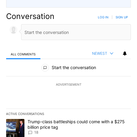
Conversation
LOG IN
|
SIGN UP
NEWEST
ALL COMMENTS
All Comments
Start the conversation
ADVERTISEMENT
ACTIVE CONVERSATIONS
The following is a list of the most commented articles in the last 7
A trending article titled "Trump-class battleships could come wit
Trump-class battleships could come with a $275
billion price tag
18