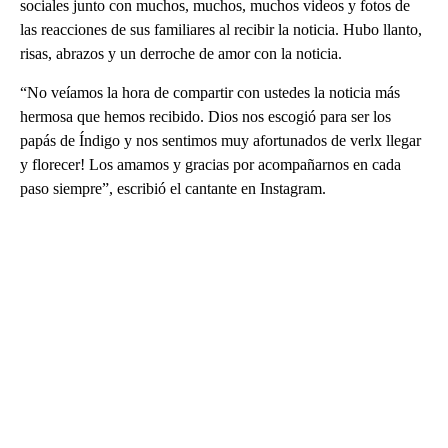
sociales junto con muchos, muchos, muchos videos y fotos de
las reacciones de sus familiares al recibir la noticia. Hubo llanto,
risas, abrazos y un derroche de amor con la noticia.
“No veíamos la hora de compartir con ustedes la noticia más
hermosa que hemos recibido. Dios nos escogió para ser los
papás de Índigo y nos sentimos muy afortunados de verlx llegar
y florecer! Los amamos y gracias por acompañarnos en cada
paso siempre”, escribió el cantante en Instagram.
A
D
V
E
R
TI
S
E
M
E
N
T