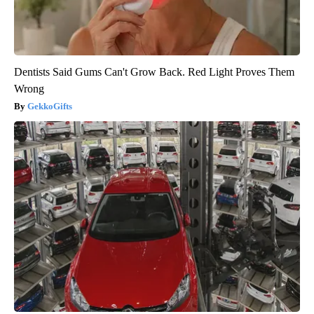
Dentists Said Gums Can't Grow Back. Red Light Proves Them
Wrong
GekkoGifts