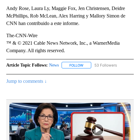
Andy Rose, Laura Ly, Maggie Fox, Jen Christensen, Deidre
McPhillips, Rob McLean, Alex Harring y Mallory Simon de
CNN han contribuido a este informe.
The-CNN-Wire
™ & © 2021 Cable News Network, Inc., a WarnerMedia
Company. All rights reserved.
Article Topic Follows:
News
53 Followers
FOLLOW
FOLLOW "NEWS" TO RECEIVE NOT
Jump to comments ↓