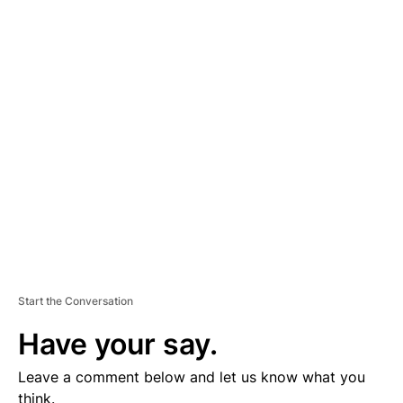
A
D
V
E
R
TI
S
E
M
E
N
T
Start the Conversation
Have your say.
Leave a comment below and let us know what you
think.