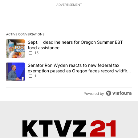
ADVERTISEMENT
ACTIVE CONVERSATIONS
The following is a list of the most commented articles in the last 7
A trending article titled "Sept. 1 deadline nears for Oregon Sum
Sept. 1 deadline nears for Oregon Summer EBT
food assistance
15
A trending article titled "Senator Ron Wyden reacts to new fede
Senator Ron Wyden reacts to new federal tax
exemption passed as Oregon faces record wildfire
season
1
Powered by